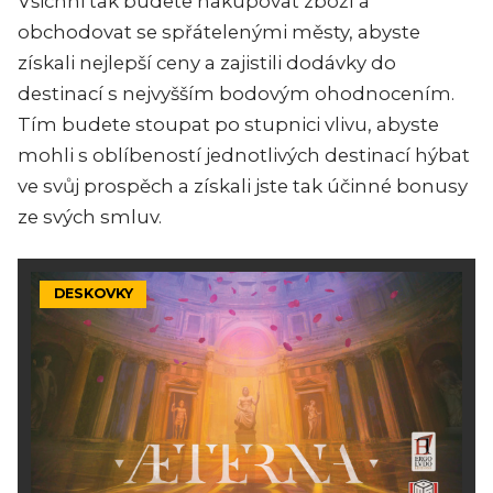
Všichni tak budete nakupovat zboží a
obchodovat se spřátelenými městy, abyste
získali nejlepší ceny a zajistili dodávky do
destinací s nejvyšším bodovým ohodnocením.
Tím budete stoupat po stupnici vlivu, abyste
mohli s oblíbeností jednotlivých destinací hýbat
ve svůj prospěch a získali jste tak účinné bonusy
ze svých smluv.
DESKOVKY