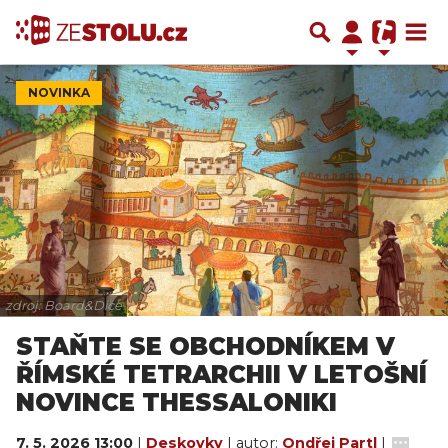
NOVINKA
zdroj: Board&Dice
STAŇTE SE OBCHODNÍKEM V
ŘÍMSKÉ TETRARCHII V LETOŠNÍ
NOVINCE THESSALONIKI
7. 5. 2026 13:00
|
Deskovky
| autor:
Ondřej Partl
|