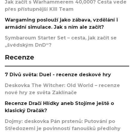
Jak začít s Warhammerem 40,000? Cesta vede
přes přístupnější Kill Team
Wargaming poslouží jako zábava, vzdělání i
armádní simulace. Jak s ním ale začít?
Symbaroum Starter Set – cesta, jak začít se
„švédským DnD“?
Recenze
7 Divů světa: Duel - recenze deskové hry
Deskovka The Witcher: Old World – recenze
nové hry ze světa Zaklínače
Recenze Dračí Hlídky aneb Stojíme ještě o
klasický Dračák?
Dojmy: deskovka Pán prstenů: Putování po
Středozemi je povinností fanoušků předlohy