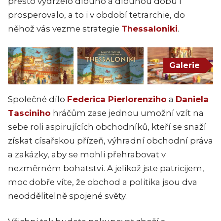
přesto vydrželo dlouho a dlouhou dobu i
prosperovalo, a to i v období tetrarchie, do
něhož vás vezme strategie
Thessaloniki
.
Galerie
Společné dílo
Federica Pierlorenziho
a
Daniela
Tasciniho
hráčům zase jednou umožní vzít na
sebe roli aspirujících obchodníků, kteří se snaží
získat císařskou přízeň, výhradní obchodní práva
a zakázky, aby se mohli přehrabovat v
nezměrném bohatství. A jelikož jste patricijem,
moc dobře víte, že obchod a politika jsou dva
neoddělitelně spojené světy.