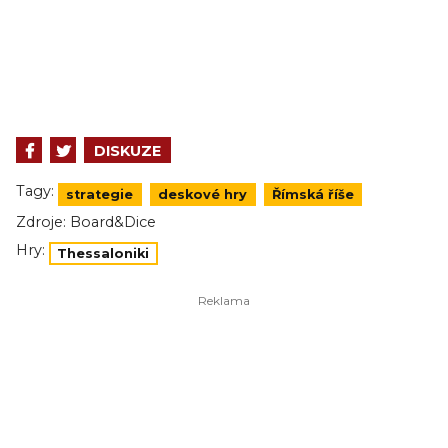
DISKUZE
Tagy:
strategie
deskové hry
Římská říše
Zdroje:
Board&Dice
Hry:
Thessaloniki