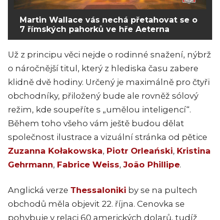
Martin Wallace vás nechá přetahovat se o
7 římských pahorků ve hře Aeterna
Už z principu věci nejde o rodinné snažení, nýbrž
o náročnější titul, který z hlediska času zabere
klidně dvě hodiny. Určený je maximálně pro čtyři
obchodníky, přiložený bude ale rovněž sólový
režim, kde soupeříte s „umělou inteligencí“.
Během toho všeho vám ještě budou dělat
společnost ilustrace a vizuální stránka od pětice
Zuzanna Kołakowska
,
Piotr Orleański
,
Kristina
Gehrmann
,
Fabrice Weiss
,
João Phillipe
.
Anglická verze
Thessaloniki
by se na pultech
obchodů měla objevit 22. října. Cenovka se
pohybuje v relaci 60 amerických dolarů, tudíž