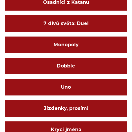
Osadníci z Katanu
7 divů světa: Duel
Monopoly
Dobble
Uno
Jízdenky, prosím!
Krycí jména