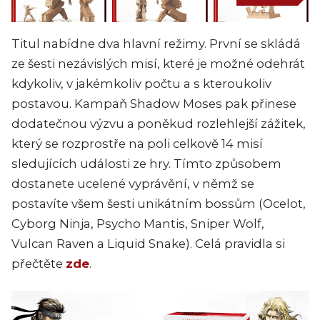
Titul nabídne dva hlavní režimy. První se skládá
ze šesti nezávislých misí, které je možné odehrát
kdykoliv, v jakémkoliv počtu a s kteroukoliv
postavou. Kampaň Shadow Moses pak přinese
dodatečnou výzvu a poněkud rozlehlejší zážitek,
který se rozprostře na poli celkově 14 misí
sledujících události ze hry. Tímto způsobem
dostanete ucelené vyprávění, v němž se
postavíte všem šesti unikátním bossům (Ocelot,
Cyborg Ninja, Psycho Mantis, Sniper Wolf,
Vulcan Raven a Liquid Snake). Celá pravidla si
přečtěte
zde
.