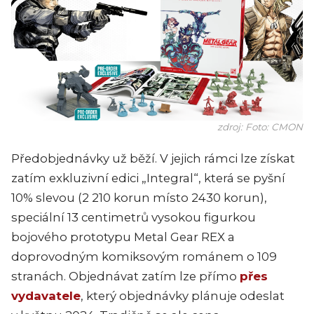
zdroj: Foto: CMON
Předobjednávky už běží. V jejich rámci lze získat
zatím exkluzivní edici „Integral“, která se pyšní
10% slevou (2 210 korun místo 2430 korun),
speciální 13 centimetrů vysokou figurkou
bojového prototypu Metal Gear REX a
doprovodným komiksovým románem o 109
stranách. Objednávat zatím lze přímo
přes
vydavatele
, který objednávky plánuje odeslat