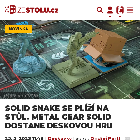
NOVINKA
zdroj: Foto: CMON
SOLID SNAKE SE PLÍŽÍ NA
STŮL. METAL GEAR SOLID
DOSTANE DESKOVOU HRU
25. 5. 2023 11:48
|
Deskovky
| autor:
Ondřej Partl
|