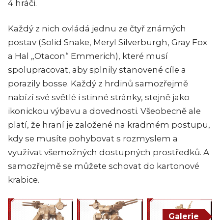
4 hráči.
Každý z nich ovládá jednu ze čtyř známých
postav (Solid Snake, Meryl Silverburgh, Gray Fox
a Hal „Otacon“ Emmerich), které musí
spolupracovat, aby splnily stanovené cíle a
porazily bosse. Každý z hrdinů samozřejmě
nabízí své světlé i stinné stránky, stejně jako
ikonickou výbavu a dovednosti. Všeobecně ale
platí, že hraní je založené na kradmém postupu,
kdy se musíte pohybovat s rozmyslem a
využívat všemožných dostupných prostředků. A
samozřejmě se můžete schovat do kartonové
krabice.
Galerie