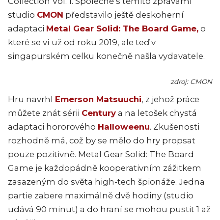
Collection Vol. 1. Společně s těmito zprávami
studio
CMON
představilo ještě deskoherní
adaptaci
Metal Gear Solid: The Board Game,
o
které se ví už od roku 2019, ale teď v
singapurském celku konečně našla vydavatele.
zdroj: CMON
Hru navrhl
Emerson Matsuuchi
, z jehož práce
můžete znát sérii
Century
a na letošek chystá
adaptaci hororového
Halloweenu
. Zkušenosti
rozhodně má, což by se mělo do hry propsat
pouze pozitivně. Metal Gear Solid: The Board
Game je každopádně kooperativním zážitkem
zasazeným do světa high-tech špionáže. Jedna
partie zabere maximálně dvě hodiny (studio
udává 90 minut) a do hraní se mohou pustit 1 až