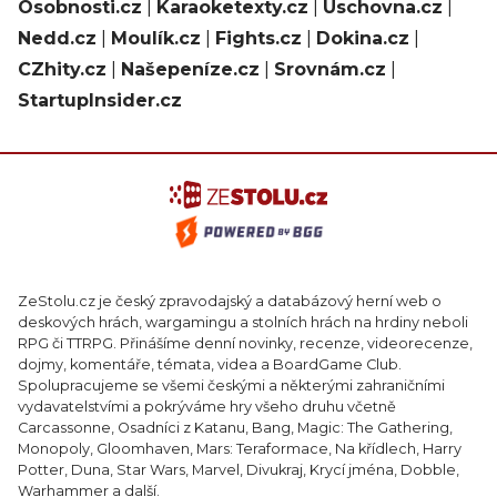
Osobnosti.cz
|
Karaoketexty.cz
|
Úschovna.cz
|
Nedd.cz
|
Moulík.cz
|
Fights.cz
|
Dokina.cz
|
CZhity.cz
|
Našepeníze.cz
|
Srovnám.cz
|
StartupInsider.cz
ZeStolu.cz je český zpravodajský a databázový herní web o
deskových hrách, wargamingu a stolních hrách na hrdiny neboli
RPG či TTRPG. Přinášíme denní novinky, recenze, videorecenze,
dojmy, komentáře, témata, videa a BoardGame Club.
Spolupracujeme se všemi českými a některými zahraničními
vydavatelstvími a pokrýváme hry všeho druhu včetně
Carcassonne, Osadníci z Katanu, Bang, Magic: The Gathering,
Monopoly, Gloomhaven, Mars: Teraformace, Na křídlech, Harry
Potter, Duna, Star Wars, Marvel, Divukraj, Krycí jména, Dobble,
Warhammer a další.