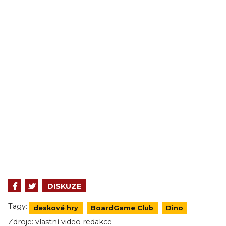
DISKUZE
Tagy:
deskové hry
BoardGame Club
Dino
Zdroje:
vlastní video redakce