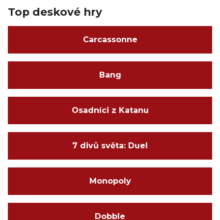
Top deskové hry
Carcassonne
Bang
Osadníci z Katanu
7 divů světa: Duel
Monopoly
Dobble