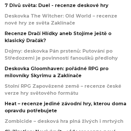
7 Divů světa: Duel - recenze deskové hry
Deskovka The Witcher: Old World – recenze
nové hry ze světa Zaklínače
Recenze Dračí Hlídky aneb Stojíme ještě o
klasický Dračák?
Dojmy: deskovka Pán prstenů: Putování po
Středozemi je povinností fanoušků předlohy
Deskovka Gloomhaven: pořádné RPG pro
milovníky Skyrimu a Zaklínače
Stolní RPG Zapovězené země – recenze české
verze hry světového formátu
Heat – recenze jediné závodní hry, kterou doma
opravdu potřebujete
Zombicide – desková hra plná živých i mrtvých