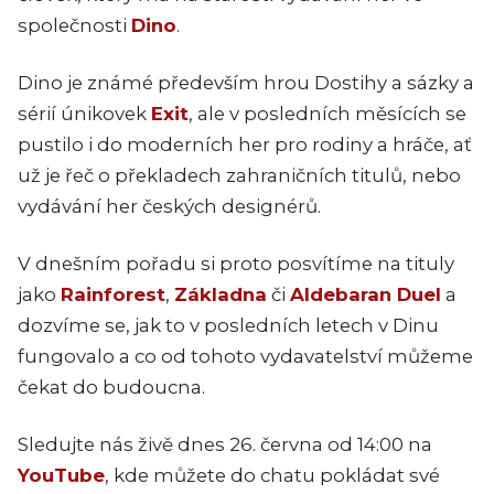
společnosti
Dino
.
Dino je známé především hrou Dostihy a sázky a
sérií únikovek
Exit
, ale v posledních měsících se
pustilo i do moderních her pro rodiny a hráče, ať
už je řeč o překladech zahraničních titulů, nebo
vydávání her českých designérů.
V dnešním pořadu si proto posvítíme na tituly
jako
Rainforest
,
Základna
či
Aldebaran Duel
a
dozvíme se, jak to v posledních letech v Dinu
fungovalo a co od tohoto vydavatelství můžeme
čekat do budoucna.
Sledujte nás živě dnes 26. června od 14:00 na
YouTube
, kde můžete do chatu pokládat své