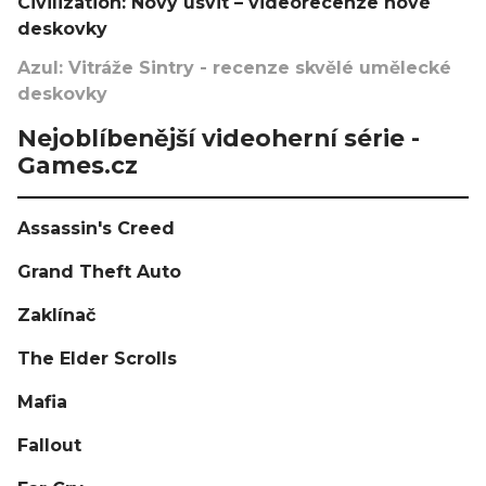
Civilization: Nový úsvit – videorecenze nové
deskovky
Azul: Vitráže Sintry - recenze skvělé umělecké
deskovky
Nejoblíbenější videoherní série -
Games.cz
Assassin's Creed
Grand Theft Auto
Zaklínač
The Elder Scrolls
Mafia
Fallout