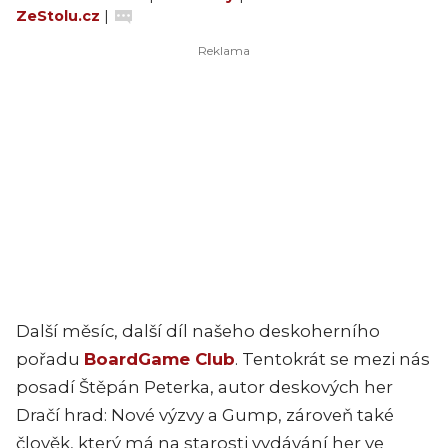
ZeStolu.cz
|
Další měsíc, další díl našeho deskoherního
pořadu
BoardGame Club
. Tentokrát se mezi nás
posadí Štěpán Peterka, autor deskových her
Dračí hrad: Nové výzvy a Gump, zároveň také
člověk, který má na starosti vydávání her ve