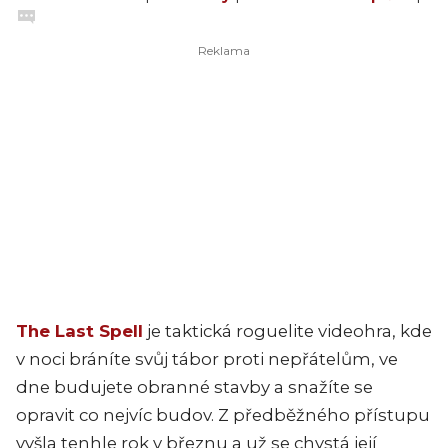
The Last Spell
je taktická roguelite videohra, kde
v noci bráníte svůj tábor proti nepřátelům, ve
dne budujete obranné stavby a snažíte se
opravit co nejvíc budov. Z předběžného přístupu
vyšla tenhle rok v březnu a už se chystá její