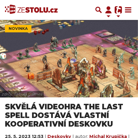
NOVINKA
zdroj: Tabula Games
SKVĚLÁ VIDEOHRA THE LAST
SPELL DOSTÁVÁ VLASTNÍ
KOOPERATIVNÍ DESKOVKU
25. 5. 2023 12:53
|
Deskovky
| autor:
Michal Krupička
|