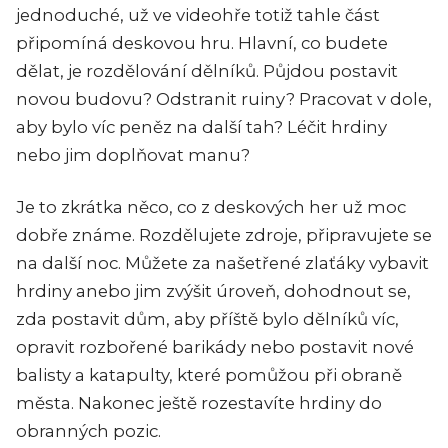
jednoduché, už ve videohře totiž tahle část
připomíná deskovou hru. Hlavní, co budete
dělat, je rozdělování dělníků. Půjdou postavit
novou budovu? Odstranit ruiny? Pracovat v dole,
aby bylo víc peněz na další tah? Léčit hrdiny
nebo jim doplňovat manu?
Je to zkrátka něco, co z deskových her už moc
dobře známe. Rozdělujete zdroje, připravujete se
na další noc. Můžete za našetřené zlaťáky vybavit
hrdiny anebo jim zvýšit úroveň, dohodnout se,
zda postavit dům, aby příště bylo dělníků víc,
opravit rozbořené barikády nebo postavit nové
balisty a katapulty, které pomůžou při obraně
města. Nakonec ještě rozestavíte hrdiny do
obranných pozic.