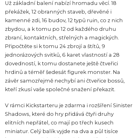
Už základní balení nabízí hromadu věcí. 18
překážek, 12 obranných staveb, dřevěné i
kamenné zdi, 16 budov, 12 typů ruin, co z nich
zbydou, a k tomu po 12 od každého druhu
zbraní, kontaktních, střelných a magických.
Připočtěte si k tomu 24 zbrojí a štítů, 9
jednorázových svitků, 6 karet vlastností a 28
dovedností, k tomu dostanete ještě čtveřici
hrdinů a téměř šedesát figurek monster. Na
závěr samozřejmě nechybí ani čtveřice bossů,
kteří zkusí vaše společné snažení překazit.
V rámci Kickstarteru je zdarma i rozšíření Sinister
Shadows, které do hry přidává čtyři druhy
elitních nepřátel, co mají po třech kusech
miniatur. Celý balík vyjde na dva a půl tisíce