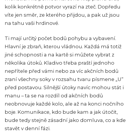
kolik konkrétně potvor vyrazí na zteč. Dopředu
víte jen směr, ze kterého přijdou, a pak už jsou
na tahu vaši hrdinové.
Ti mají určitý počet bodů pohybu a vybavení.
Hlavní je zbraň, kterou vládnou. Každá má totiž
jiné schopnosti a na kartě si můžete vybrat z
několika útoků. Kladivo třeba praští jednoho
nepřítele před vámi nebo za víc akčních bodů
zraní všechny soky v rozsahu tvaru písmene „U“
před postavou. Silnější útoky navíc mohou stát i
manu – ta se na rozdíl od akčních bodů
neobnovuje každé kolo, ale až na konci nočního
boje. Komunikace, kdo bude kam a jak útočit,
bude tedy stejně zásadní jako domluva, co a kde
stavět v denní fázi.