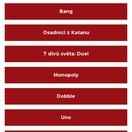
Bang
Osadníci z Katanu
7 divů světa: Duel
Monopoly
Dobble
Uno