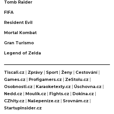
Tomb Raider
FIFA
Resident Evil
Mortal Kombat
Gran Turismo
Legend of Zelda
Tiscali.cz
|
Zprávy
|
Sport
|
Ženy
|
Cestování
|
Games.cz
|
Profigamers.cz
|
ZeStolu.cz
|
Osobnosti.cz
|
Karaoketexty.cz
|
Úschovna.cz
|
Nedd.cz
|
Moulík.cz
|
Fights.cz
|
Dokina.cz
|
CZhity.cz
|
Našepeníze.cz
|
Srovnám.cz
|
StartupInsider.cz