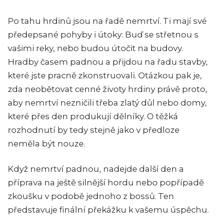
Po tahu hrdinů jsou na řadě nemrtví. Ti mají své
předepsané pohyby i útoky: Buď se střetnou s
vašimi reky, nebo budou útočit na budovy.
Hradby časem padnou a přijdou na řadu stavby,
které jste pracně zkonstruovali. Otázkou pak je,
zda neobětovat cenné životy hrdiny právě proto,
aby nemrtví nezničili třeba zlatý důl nebo domy,
které přes den produkují dělníky. O těžká
rozhodnutí by tedy stejně jako v předloze
neměla být nouze.
Když nemrtví padnou, nadejde další den a
příprava na ještě silnější hordu nebo popřípadě
zkoušku v podobě jednoho z bossů. Ten
představuje finální překážku k vašemu úspěchu.