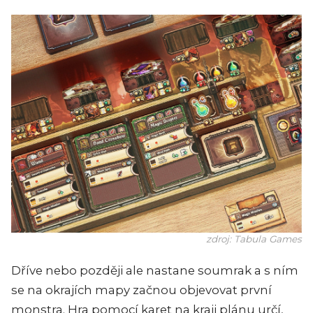
zdroj: Tabula Games
Dříve nebo později ale nastane soumrak a s ním
se na okrajích mapy začnou objevovat první
monstra. Hra pomocí karet na kraji plánu určí,