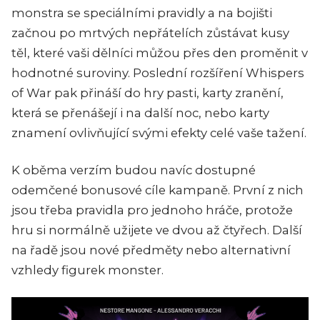
monstra se speciálními pravidly a na bojišti
začnou po mrtvých nepřátelích zůstávat kusy
těl, které vaši dělníci můžou přes den proměnit v
hodnotné suroviny. Poslední rozšíření Whispers
of War pak přináší do hry pasti, karty zranění,
která se přenášejí i na další noc, nebo karty
znamení ovlivňující svými efekty celé vaše tažení.
K oběma verzím budou navíc dostupné
odemčené bonusové cíle kampaně. První z nich
jsou třeba pravidla pro jednoho hráče, protože
hru si normálně užijete ve dvou až čtyřech. Další
na řadě jsou nové předměty nebo alternativní
vzhledy figurek monster.