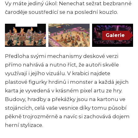
Vy máte jediný úkol: Nenechat sežrat bezbranné
čaroděje soustředící se na poslední kouzlo.
Galerie
Předloha svými mechanismy deskové verzi
přímo nahrává a nutno říct, že autoři skvěle
využívají i jejího vizuálu. V krabici najdete
plastové figurky hrdinů i monster a každá jejich
karta je vyvedená v krásném pixel artu ze hry.
Budovy, hradby a překážky jsou na kartonu ve
stojáncích, celá vaše vesnice díky tomu působí
pěkně trojrozměrně a navíc si zachovává dojem
herní stylizace.