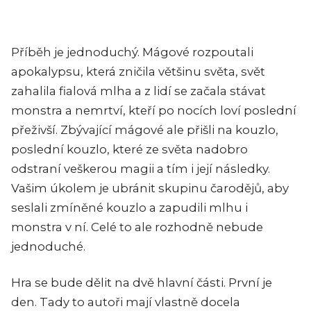
Příběh je jednoduchý. Mágové rozpoutali
apokalypsu, která zničila většinu světa, svět
zahalila fialová mlha a z lidí se začala stávat
monstra a nemrtví, kteří po nocích loví poslední
přeživší. Zbývající mágové ale přišli na kouzlo,
poslední kouzlo, které ze světa nadobro
odstraní veškerou magii a tím i její následky.
Vašim úkolem je ubránit skupinu čarodějů, aby
seslali zmíněné kouzlo a zapudili mlhu i
monstra v ní. Celé to ale rozhodně nebude
jednoduché.
Hra se bude dělit na dvě hlavní části. První je
den. Tady to autoři mají vlastně docela