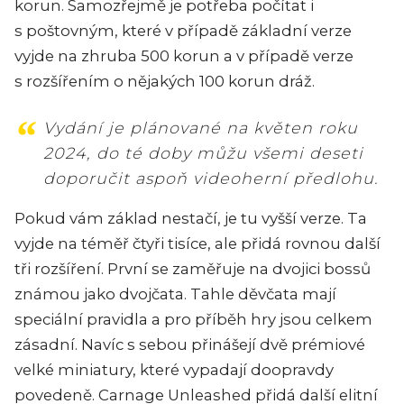
korun. Samozřejmě je potřeba počítat i
s poštovným, které v případě základní verze
vyjde na zhruba 500 korun a v případě verze
s rozšířením o nějakých 100 korun dráž.
Vydání je plánované na květen roku
2024, do té doby můžu všemi deseti
doporučit aspoň videoherní předlohu.
Pokud vám základ nestačí, je tu vyšší verze. Ta
vyjde na téměř čtyři tisíce, ale přidá rovnou další
tři rozšíření. První se zaměřuje na dvojici bossů
známou jako dvojčata. Tahle děvčata mají
speciální pravidla a pro příběh hry jsou celkem
zásadní. Navíc s sebou přinášejí dvě prémiové
velké miniatury, které vypadají doopravdy
povedeně. Carnage Unleashed přidá další elitní