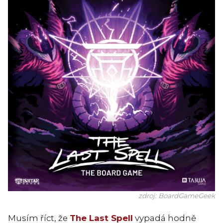
zdroj: BoardGameGeek
Musím říct, že
The Last Spell
vypadá hodně