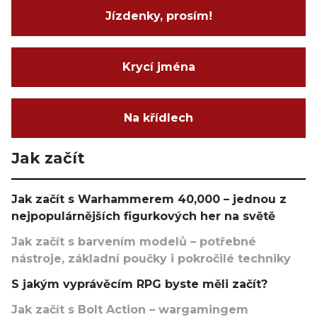
Jízdenky, prosím!
Krycí jména
Na křídlech
Jak začít
Jak začít s Warhammerem 40,000 – jednou z
nejpopulárnějších figurkových her na světě
Jak začít s barvením modelů – potřebné
nástroje, základní poučky i pokročilé techniky
S jakým vyprávěcím RPG byste měli začít?
Jak začít s Bolt Action – wargamingem