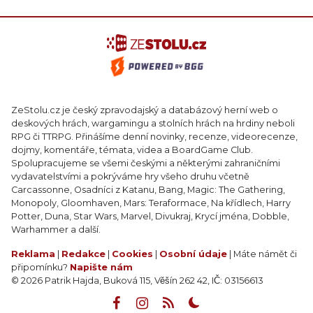
ZeStolu.cz je český zpravodajský a databázový herní web o
deskových hrách, wargamingu a stolních hrách na hrdiny neboli
RPG či TTRPG. Přinášíme denní novinky, recenze, videorecenze,
dojmy, komentáře, témata, videa a BoardGame Club.
Spolupracujeme se všemi českými a některými zahraničními
vydavatelstvími a pokrýváme hry všeho druhu včetně
Carcassonne, Osadníci z Katanu, Bang, Magic: The Gathering,
Monopoly, Gloomhaven, Mars: Teraformace, Na křídlech, Harry
Potter, Duna, Star Wars, Marvel, Divukraj, Krycí jména, Dobble,
Warhammer a další.
Reklama
|
Redakce
|
Cookies
|
Osobní údaje
| Máte námět či
připomínku?
Napište nám
© 2026 Patrik Hajda, Buková 115, Věšín 262 42, IČ: 03156613