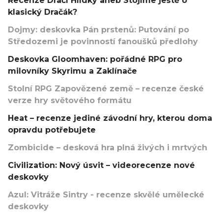
Recenze Dračí Hlídky aneb Stojíme ještě o
klasický Dračák?
Dojmy: deskovka Pán prstenů: Putování po
Středozemi je povinností fanoušků předlohy
Deskovka Gloomhaven: pořádné RPG pro
milovníky Skyrimu a Zaklínače
Stolní RPG Zapovězené země – recenze české
verze hry světového formátu
Heat – recenze jediné závodní hry, kterou doma
opravdu potřebujete
Zombicide – desková hra plná živých i mrtvých
Civilization: Nový úsvit – videorecenze nové
deskovky
Azul: Vitráže Sintry - recenze skvělé umělecké
deskovky