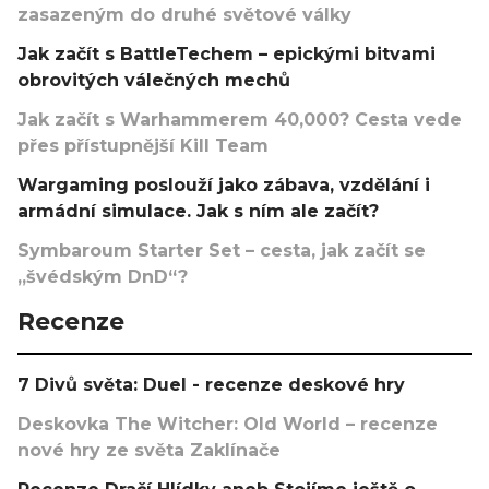
zasazeným do druhé světové války
Jak začít s BattleTechem – epickými bitvami
obrovitých válečných mechů
Jak začít s Warhammerem 40,000? Cesta vede
přes přístupnější Kill Team
Wargaming poslouží jako zábava, vzdělání i
armádní simulace. Jak s ním ale začít?
Symbaroum Starter Set – cesta, jak začít se
„švédským DnD“?
Recenze
7 Divů světa: Duel - recenze deskové hry
Deskovka The Witcher: Old World – recenze
nové hry ze světa Zaklínače