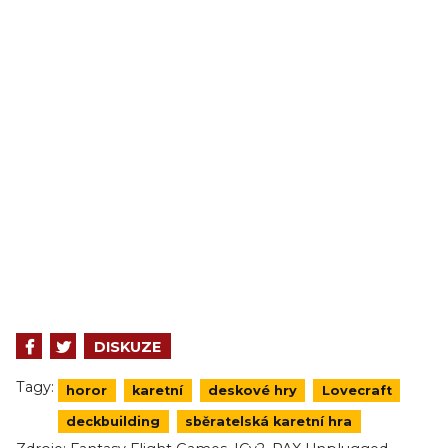
DISKUZE
Tagy:
horor
karetní
deskové hry
Lovecraft
deckbuilding
sběratelská karetní hra