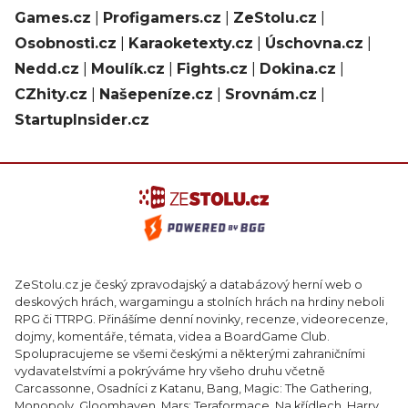
Games.cz
|
Profigamers.cz
|
ZeStolu.cz
|
Osobnosti.cz
|
Karaoketexty.cz
|
Úschovna.cz
|
Nedd.cz
|
Moulík.cz
|
Fights.cz
|
Dokina.cz
|
CZhity.cz
|
Našepeníze.cz
|
Srovnám.cz
|
StartupInsider.cz
ZeStolu.cz je český zpravodajský a databázový herní web o
deskových hrách, wargamingu a stolních hrách na hrdiny neboli
RPG či TTRPG. Přinášíme denní novinky, recenze, videorecenze,
dojmy, komentáře, témata, videa a BoardGame Club.
Spolupracujeme se všemi českými a některými zahraničními
vydavatelstvími a pokrýváme hry všeho druhu včetně
Carcassonne, Osadníci z Katanu, Bang, Magic: The Gathering,
Monopoly, Gloomhaven, Mars: Teraformace, Na křídlech, Harry