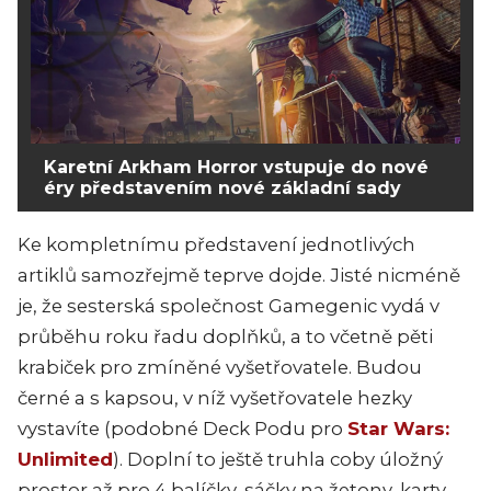
Karetní Arkham Horror vstupuje do nové
éry představením nové základní sady
Ke kompletnímu představení jednotlivých
artiklů samozřejmě teprve dojde. Jisté nicméně
je, že sesterská společnost Gamegenic vydá v
průběhu roku řadu doplňků, a to včetně pěti
krabiček pro zmíněné vyšetřovatele. Budou
černé a s kapsou, v níž vyšetřovatele hezky
vystavíte (podobné Deck Podu pro
Star Wars:
Unlimited
). Doplní to ještě truhla coby úložný
prostor až pro 4 balíčky, sáčky na žetony, karty,