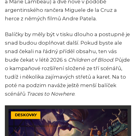
a Marie Lambeau) a dvě nové v podobě
argentinského rančera Miguele de la Cruz a
herce z němých filmů Andre Patela.
Balíčky by měly být v tisku dlouho a postupně je
snad budou doplňovat další. Pokud byste ale
snad čekali na řádný příděl obsahu, ten vás
bude čekat v létě 2026 s
Children of Blood
. Půjde
o kampaňové rozšíření složené ze tří scénářů,
tudíž i několika zajímavých střetů a karet. Na to
poté na podzim naváže ještě menší balíček
scénářů
Traces to Nowhere
.
DESKOVKY