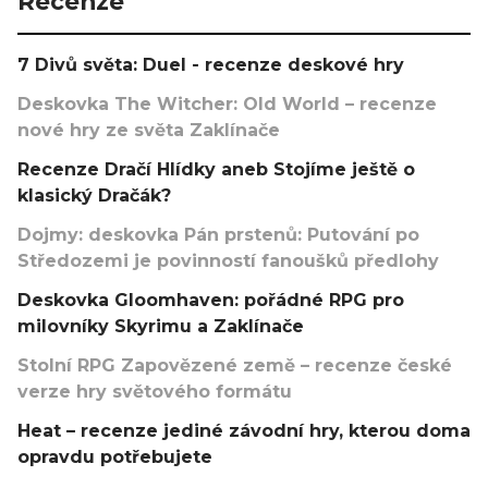
Recenze
7 Divů světa: Duel - recenze deskové hry
Deskovka The Witcher: Old World – recenze
nové hry ze světa Zaklínače
Recenze Dračí Hlídky aneb Stojíme ještě o
klasický Dračák?
Dojmy: deskovka Pán prstenů: Putování po
Středozemi je povinností fanoušků předlohy
Deskovka Gloomhaven: pořádné RPG pro
milovníky Skyrimu a Zaklínače
Stolní RPG Zapovězené země – recenze české
verze hry světového formátu
Heat – recenze jediné závodní hry, kterou doma
opravdu potřebujete