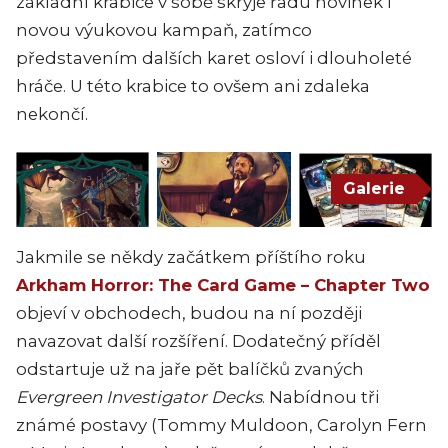
základní krabice v sobě skryje řadu novinek i
novou výukovou kampaň, zatímco
představením dalších karet osloví i dlouholeté
hráče. U této krabice to ovšem ani zdaleka
nekončí.
Galerie
Jakmile se někdy začátkem příštího roku
Arkham Horror: The Card Game – Chapter Two
objeví v obchodech, budou na ní později
navazovat další rozšíření. Dodatečný příděl
odstartuje už na jaře pět balíčků zvaných
Evergreen
Investigator
Decks
. Nabídnou tři
známé postavy (Tommy Muldoon, Carolyn Fern