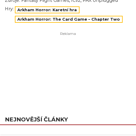
,
,
Zdroje:
Fantasy Flight Games
ICv2
PAX Unplugged
Hry:
Arkham Horror: Karetní hra
Arkham Horror: The Card Game – Chapter Two
NEJNOVĚJŠÍ ČLÁNKY