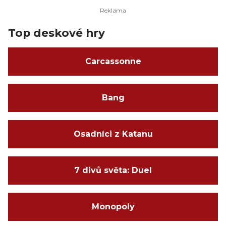
Top deskové hry
Carcassonne
Bang
Osadníci z Katanu
7 divů světa: Duel
Monopoly