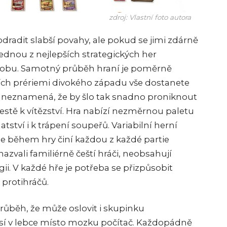
zdroj: Vlastní foto autora
adit slabší povahy, ale pokud se jimi zdárně
dnou z nejlepších strategických her
dobu. Samotný průběh hraní je poměrně
ch prériemi divokého západu vše dostanete
le neznamená, že by šlo tak snadno proniknout
cestě k vítězství. Hra nabízí nezměrnou paletu
ství i k trápení soupeřů. Variabilní herní
je během hry činí každou z každé partie
 nazvali familiérně čeští hráči, neobsahují
i. V každé hře je potřeba se přizpůsobit
 protihráčů.
průběh, že může oslovit i skupinku
osí v lebce místo mozku počítač. Každopádně