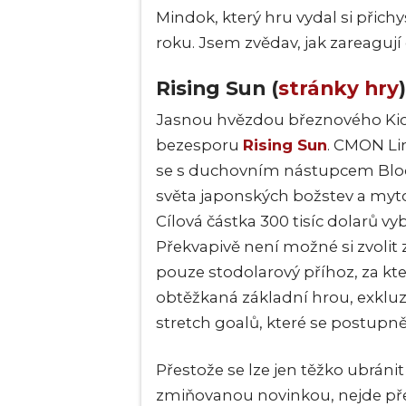
Mindok, který hru vydal si přichy
roku. Jsem zvědav, jak zareagují 
Rising Sun (
stránky hry
)
Jasnou hvězdou březnového Kicks
bezesporu
Rising Sun
. CMON Li
se s duchovním nástupcem Blo
světa japonských božstev a myt
Cílová částka 300 tisíc dolarů vy
Překvapivě není možné si zvolit 
pouze stodolarový příhoz, za kte
obtěžkaná základní hrou, exklu
stretch goalů, které se postupn
Přestože se lze jen těžko ubráni
zmiňovanou novinkou, nejde pře