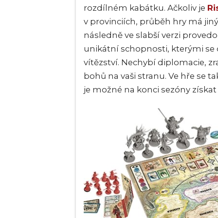
rozdílném kabátku. Ačkoliv je
Ri
v provinciích, průběh hry má jin
následně ve slabší verzi provedou 
unikátní schopnosti, kterými se 
vítězství. Nechybí diplomacie, zra
bohů na vaši stranu. Ve hře se
je možné na konci sezóny získat 