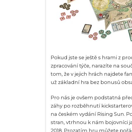
Pokud jste se ještě s hrami z pr
zpracování týče, narazíte na sou
tom, že v jejich hrách najdete fan
už základní hra bez bonusů obs
Pro nás je ovšem podstatná před
záhy po rozběhnutí kickstartero
na českém vydání Rising Sun. P
stran, vtrhnou k nám bojovníci 
2018. Prozatím hru můžete poř