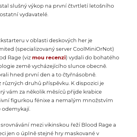
stal slušný výkop na první čtvrtletí letošního
ostatní vydavatelé.
tarteru v oblasti deskových her je
mited (specializovaný server CoolMiniOrNot)
od Rage (viz
mou recenzi
) vydali do bohatého
ologie země vycházejícího slunce obecně.
brali hned první den a to čtyřnásobně.
z různých druhů příspěvku. K dispozici je
rý vám za několik měsíců přijde krabice
zivní figurkou fénixe a nemalým množstvím
ě odemykají.
t srovnávání mezi vikinskou řeží Blood Rage a
ci jen o úplně stejné hry maskované v