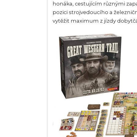
honáka, cestujícím různými zapa
pozici strojvedoucího a železnič
vytěžit maximum z jízdy dobyt