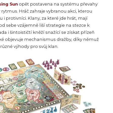
sing Sun
opět postavena na systému převahy
ý rytmus. Hráč zahraje vybranou akci, kterou
i protivníci. Klany, za které jde hrát, mají
od sebe vzájemně liší strategie na stezce k
da i šintoističtí kněží snažící se získat přízeň
 také objevuje mechanismus dražby, díky němuž
různé výhody pro svůj klan.