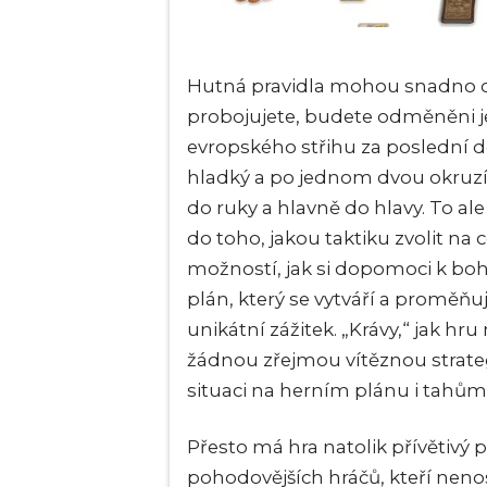
Hutná pravidla mohou snadno odr
probojujete, budete odměněni je
evropského střihu za poslední 
hladký a po jednom dvou okruzí
do ruky a hlavně do hlavy. To a
do toho, jakou taktiku zvolit na 
možností, jak si dopomoci k bohat
plán, který se vytváří a proměňu
unikátní zážitek. „Krávy,“ jak hru
žádnou zřejmou vítěznou strategi
situaci na herním plánu i tahům
Přesto má hra natolik přívětivý 
pohodovějších hráčů, kteří nen