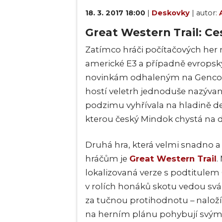
18. 3. 2017 18:00
|
Deskovky
| autor:
Great Western Trail: Ce
Zatímco hráči počítačových her
americké E3 a případně evropsk
novinkám odhaleným na Gencon
hostí veletrh jednoduše nazývaný
podzimu vyhřívala na hladině d
kterou český Mindok chystá na
Druhá hra, která velmi snadno a 
hráčům je
Great Western Trail
.
lokalizovaná verze s podtitulem C
v rolích honáků skotu vedou svá 
za tučnou protihodnotu – naloží 
na herním plánu pohybují svým