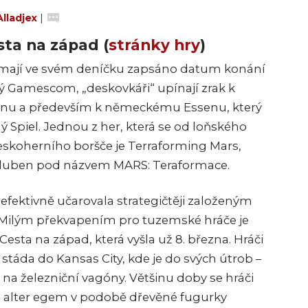
Alladjex
|
sta na západ (
stránky hry
)
 mají ve svém deníčku zapsáno datum konání
ý Gamescom, „deskovkáři“ upínají zrak k
u a především k německému Essenu, který
 Spiel. Jednou z her, která se od loňského
eskoherního boršče je Terraforming Mars,
 duben pod názvem MARS: Teraformace.
efektivně učarovala strategičtěji založeným
 Milým překvapením pro tuzemské hráče je
esta na západ, která vyšla už 8. března. Hráči
stáda do Kansas City, kde je do svých útrob –
na železniční vagóny. Většinu doby se hráči
 alter egem v podobě dřevěné fugurky