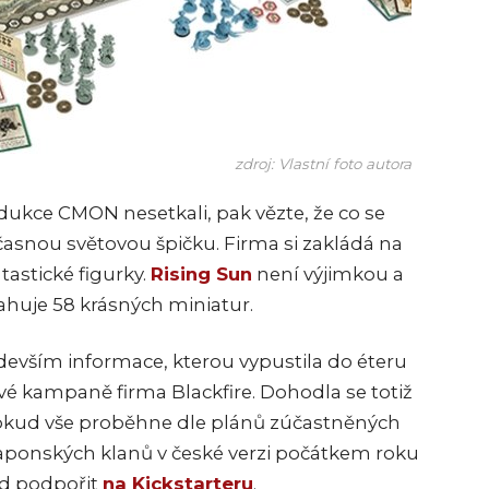
zdroj: Vlastní foto autora
odukce CMON nesetkali, pak vězte, že co se
časnou světovou špičku. Firma si zakládá na
tastické figurky.
Rising Sun
není výjimkou a
ahuje 58 krásných miniatur.
evším informace, kterou vypustila do éteru
vé kampaně firma Blackfire. Dohodla se totiž
okud vše proběhne dle plánů zúčastněných
japonských klanů v české verzi počátkem roku
ád podpořit
na Kickstarteru
.