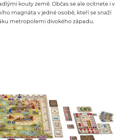
dlými kouty země. Občas se ale ocitnete i v
ního magnáta v jedné osobě, kteří se snaží
čáku metropolemi divokého západu.