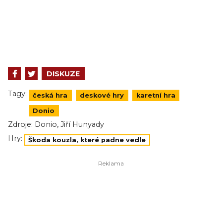
DISKUZE
Tagy:
česká hra
deskové hry
karetní hra
Donio
,
Zdroje:
Donio
Jiří Hunyady
Hry:
Škoda kouzla, které padne vedle