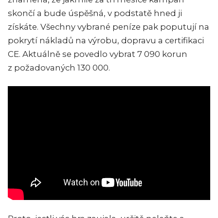
skončí a bude úspěšná, v podstatě hned ji
získáte. Všechny vybrané peníze pak poputují na
pokrytí nákladů na výrobu, dopravu a certifikaci
CE. Aktuálně se povedlo vybrat 7 090 korun
z požadovaných 130 000.