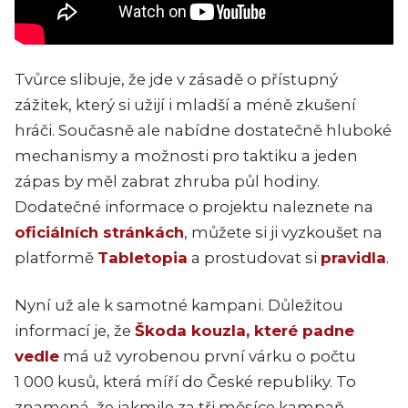
Tvůrce slibuje, že jde v zásadě o přístupný
zážitek, který si užijí i mladší a méně zkušení
hráči. Současně ale nabídne dostatečně hluboké
mechanismy a možnosti pro taktiku a jeden
zápas by měl zabrat zhruba půl hodiny.
Dodatečné informace o projektu naleznete na
oficiálních stránkách
, můžete si ji vyzkoušet na
platformě
Tabletopia
a prostudovat si
pravidla
.
Nyní už ale k samotné kampani. Důležitou
informací je, že
Škoda kouzla, které padne
vedle
má už vyrobenou první várku o počtu
1 000 kusů, která míří do České republiky. To
znamená, že jakmile za tři měsíce kampaň