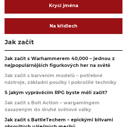
Krycí jména
Na křídlech
Jak začít
Jak začít s Warhammerem 40,000 – jednou z
nejpopulárnějších figurkových her na světě
Jak začít s barvením modelů – potřebné
nástroje, základní poučky i pokročilé techniky
S jakým vyprávěcím RPG byste měli začít?
Jak začít s Bolt Action – wargamingem
zasazeným do druhé světové války
Jak začít s BattleTechem – epickými bitvami
obrovitých válečných mechů