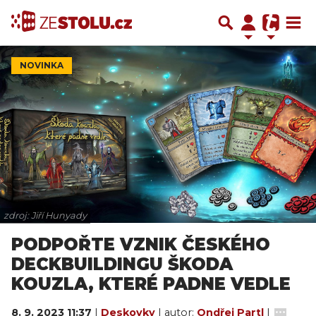
NOVINKA
zdroj: Jiří Hunyady
PODPOŘTE VZNIK ČESKÉHO
DECKBUILDINGU ŠKODA
KOUZLA, KTERÉ PADNE VEDLE
8. 9. 2023 11:37
|
Deskovky
| autor:
Ondřej Partl
|