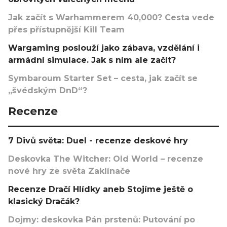
Jak začít s Warhammerem 40,000? Cesta vede
přes přístupnější Kill Team
Wargaming poslouží jako zábava, vzdělání i
armádní simulace. Jak s ním ale začít?
Symbaroum Starter Set – cesta, jak začít se
„švédským DnD“?
Recenze
7 Divů světa: Duel - recenze deskové hry
Deskovka The Witcher: Old World – recenze
nové hry ze světa Zaklínače
Recenze Dračí Hlídky aneb Stojíme ještě o
klasický Dračák?
Dojmy: deskovka Pán prstenů: Putování po