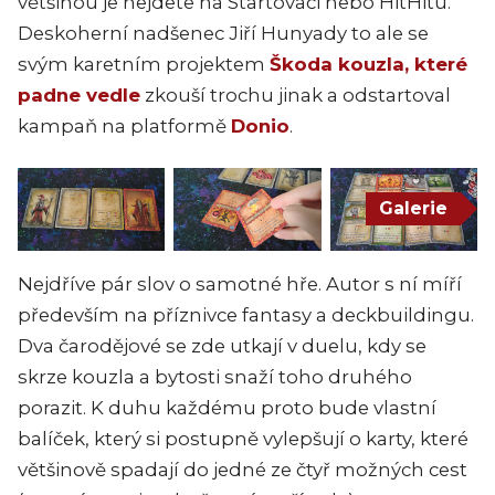
většinou je nejdete na Startovači nebo HitHitu.
Deskoherní nadšenec Jiří Hunyady to ale se
svým karetním projektem
Škoda kouzla, které
padne vedle
zkouší trochu jinak a odstartoval
kampaň na platformě
Donio
.
Galerie
Nejdříve pár slov o samotné hře. Autor s ní míří
především na příznivce fantasy a deckbuildingu.
Dva čarodějové se zde utkají v duelu, kdy se
skrze kouzla a bytosti snaží toho druhého
porazit. K duhu každému proto bude vlastní
balíček, který si postupně vylepšují o karty, které
většinově spadají do jedné ze čtyř možných cest