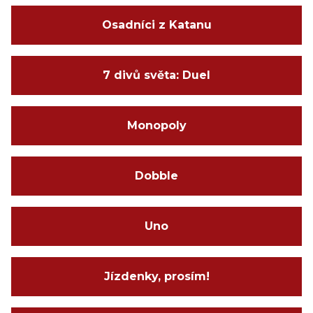
Osadníci z Katanu
7 divů světa: Duel
Monopoly
Dobble
Uno
Jízdenky, prosím!