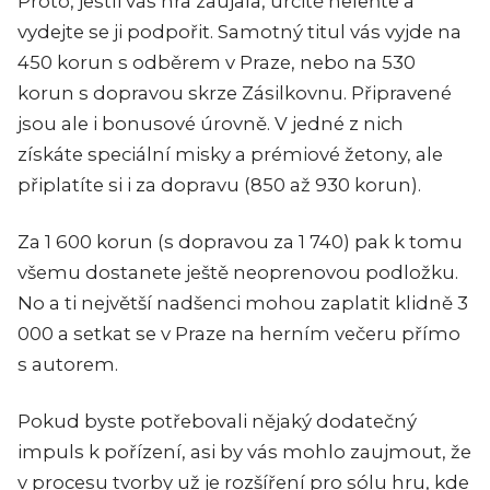
Proto, jestli vás hra zaujala, určitě neleňte a
vydejte se ji podpořit. Samotný titul vás vyjde na
450 korun s odběrem v Praze, nebo na 530
korun s dopravou skrze Zásilkovnu. Připravené
jsou ale i bonusové úrovně. V jedné z nich
získáte speciální misky a prémiové žetony, ale
připlatíte si i za dopravu (850 až 930 korun).
Za 1 600 korun (s dopravou za 1 740) pak k tomu
všemu dostanete ještě neoprenovou podložku.
No a ti největší nadšenci mohou zaplatit klidně 3
000 a setkat se v Praze na herním večeru přímo
s autorem.
Pokud byste potřebovali nějaký dodatečný
impuls k pořízení, asi by vás mohlo zaujmout, že
v procesu tvorby už je rozšíření pro sólu hru, kde