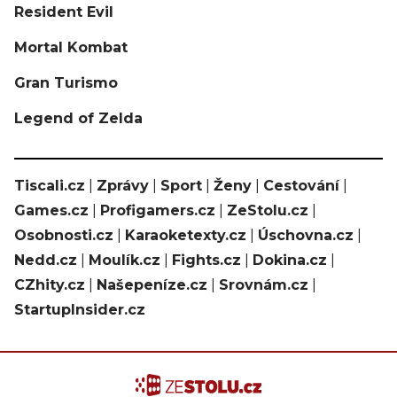
Resident Evil
Mortal Kombat
Gran Turismo
Legend of Zelda
Tiscali.cz
|
Zprávy
|
Sport
|
Ženy
|
Cestování
|
Games.cz
|
Profigamers.cz
|
ZeStolu.cz
|
Osobnosti.cz
|
Karaoketexty.cz
|
Úschovna.cz
|
Nedd.cz
|
Moulík.cz
|
Fights.cz
|
Dokina.cz
|
CZhity.cz
|
Našepeníze.cz
|
Srovnám.cz
|
StartupInsider.cz