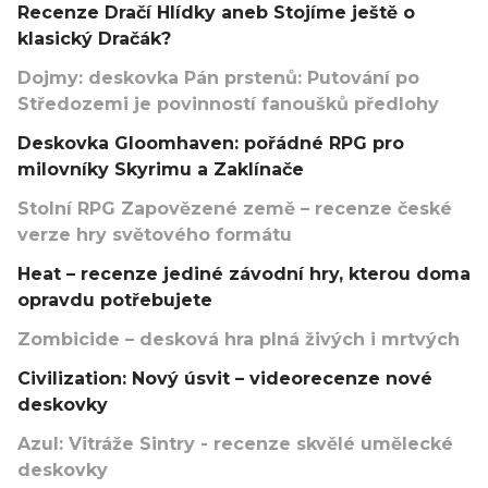
Recenze Dračí Hlídky aneb Stojíme ještě o
klasický Dračák?
Dojmy: deskovka Pán prstenů: Putování po
Středozemi je povinností fanoušků předlohy
Deskovka Gloomhaven: pořádné RPG pro
milovníky Skyrimu a Zaklínače
Stolní RPG Zapovězené země – recenze české
verze hry světového formátu
Heat – recenze jediné závodní hry, kterou doma
opravdu potřebujete
Zombicide – desková hra plná živých i mrtvých
Civilization: Nový úsvit – videorecenze nové
deskovky
Azul: Vitráže Sintry - recenze skvělé umělecké
deskovky