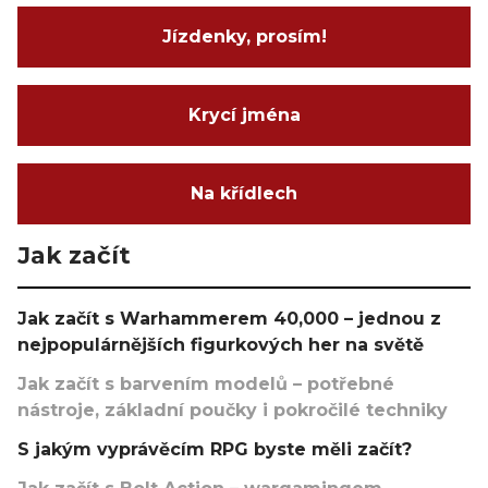
Jízdenky, prosím!
Krycí jména
Na křídlech
Jak začít
Jak začít s Warhammerem 40,000 – jednou z
nejpopulárnějších figurkových her na světě
Jak začít s barvením modelů – potřebné
nástroje, základní poučky i pokročilé techniky
S jakým vyprávěcím RPG byste měli začít?