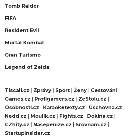
Tomb Raider
FIFA
Resident Evil
Mortal Kombat
Gran Turismo
Legend of Zelda
Tiscali.cz
|
Zprávy
|
Sport
|
Ženy
|
Cestování
|
Games.cz
|
Profigamers.cz
|
ZeStolu.cz
|
Osobnosti.cz
|
Karaoketexty.cz
|
Úschovna.cz
|
Nedd.cz
|
Moulík.cz
|
Fights.cz
|
Dokina.cz
|
CZhity.cz
|
Našepeníze.cz
|
Srovnám.cz
|
StartupInsider.cz