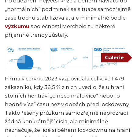
Po odeznění největší krize a během návratu do
„normálních“ podmínek se situace samozřejmě
zase trochu stabilizovala, ale minimálně podle
výzkumu
společnosti Merchoid tu některé
příjemné trendy zůstaly.
Galerie
Firma v červnu 2023 vyzpovídala celkově 1 479
zákazníků, kdy 36,5 % z nich uvedlo, že u hraní
stolních her tráví „o něco málo více“ nebo „o
hodně více“ času než v dobách před lockdowny.
Takto řešený průzkum samozřejmě neprozradí
žádná konkrétnější čísla, ale minimálně
naznačuje, že lidé si během lockdownu na hraní