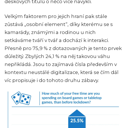
deskových titulů o něco více navykli.
Velkým faktorem pro jejich hraní pak stále
zůstává „osobní element“, díky kterému se s
kamarády, známými a rodinou u nich
setkáváme tváří v tvář a dochází k interakci.
Přesně pro 75,9 % z dotazovaných je tento prvek
důležitý. Zbylých 24,1 % na něj takovou váhu
nepřikládá. Jsou to zajímavá čísla především v
kontextu neustálé digitalizace, která se čím dál
víc propisuje i do tohoto druhu zábavy.