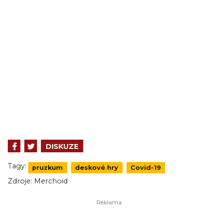
DISKUZE
Tagy:
pruzkum
deskové hry
Covid-19
Zdroje:
Merchoid