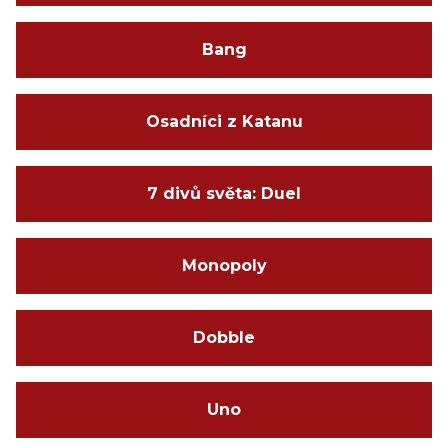
Bang
Osadníci z Katanu
7 divů světa: Duel
Monopoly
Dobble
Uno