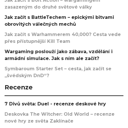
Jak začít s Bolt Action – wargamingem
zasazeným do druhé světové války
Jak začít s BattleTechem – epickými bitvami
obrovitých válečných mechů
Jak začít s Warhammerem 40,000? Cesta vede
přes přístupnější Kill Team
Wargaming poslouží jako zábava, vzdělání i
armádní simulace. Jak s ním ale začít?
Symbaroum Starter Set – cesta, jak začít se
„švédským DnD“?
Recenze
7 Divů světa: Duel - recenze deskové hry
Deskovka The Witcher: Old World – recenze
nové hry ze světa Zaklínače