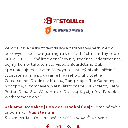
ZeStolu.cz je český zpravodajský a databázový herní web o
deskových hrách, wargamingu a stolních hrách na hrdiny neboli
RPG či TTRPG. Přinášíme denní novinky, recenze, videorecenze,
dojmy, komentáře, témata, videa a BoardGame Club.
Spolupracujeme se všemi českými a některými zahraničními
vydavatelstvími a pokrýváme hry všeho druhu včetně
Carcassonne, Osadníci z Katanu, Bang, Magic: The Gathering,
Monopoly, Gloomhaven, Mars: Teraformace, Na křídlech, Harry
Potter, Duna, Star Wars, Marvel, Divukraj, Krycí jména, Dobble,
Warhammer a další.
Reklama
|
Redakce
|
Cookies
|
Osobní údaje
| Máte námět či
připomínku?
Napište nám
© 2026 Patrik Hajda, Buková 115, Věšín 262 42, IČ: 03156613