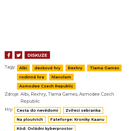
DISKUZE
Tagy:
Albi
deskové hry
Rexhry
Tlama Games
rodinná hra
hlavolam
Asmodee Czech Republic
,
,
,
Zdroje:
Albi
Rexhry
Tlama Games
Asmodee Czech
Republic
Hry:
Cesta do nevědomí
Zvířecí sebranka
Na ploutvích
Fateforge: Kroniky Kaanu
Kód: Ovládni kyberprostor