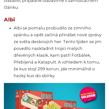
odbavili, případně odbavíme v samostatném
článku:
Albi
Albi se pomalu probudilo ze zimního
spánku a opět začíná přinášet nové zprávy
ze světa deskových her. Tento týden se jim
povedlo naskladnit trojici malých
dřevěných klasik, kam patří Fotbálek,
Přebíjená a Katapult. A vzhledem k tomu,
že kus stojí 299 korun, jde minimálně o
hezký kus do sbírky.