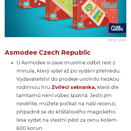
zdroj: Albi
Asmodee Czech Republic
U Asmodee si zase musíme odbít rest z
minula, který vyšel až po vydání přehledu.
Vydavatelství do prodeje uvolnilo hezkou
rodinnou hru
Zvířecí sebranka,
která dle
tamtamů není vůbec špatná. Jestli jim
nevěříte, můžete počkat na naší recenzi,
případně se do křišťálového magického
lesa vydat na vlastní pěst za cenu kolem
600 korun.