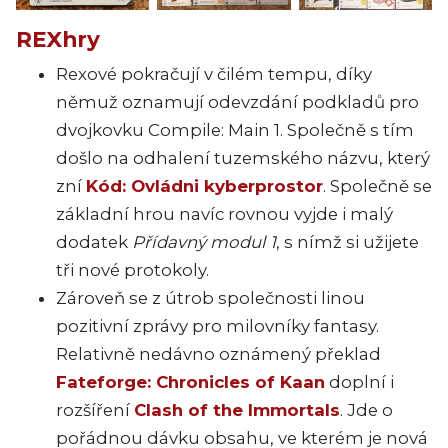
REXhry
Rexové pokračují v čilém tempu, díky
němuž oznamují odevzdání podkladů pro
dvojkovku Compile: Main 1. Společně s tím
došlo na odhalení tuzemského názvu, který
zní
Kód: Ovládni kyberprostor
. Společně se
základní hrou navíc rovnou vyjde i malý
dodatek
Přídavný modul 1
, s nímž si užijete
tři nové protokoly.
Zároveň se z útrob společnosti linou
pozitivní zprávy pro milovníky fantasy.
Relativně nedávno oznámený překlad
Fateforge: Chronicles of Kaan
doplní i
rozšíření
Clash of the Immortals
. Jde o
pořádnou dávku obsahu, ve kterém je nová