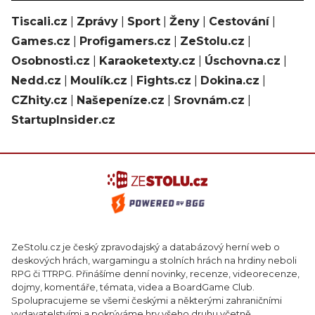
Tiscali.cz
|
Zprávy
|
Sport
|
Ženy
|
Cestování
|
Games.cz
|
Profigamers.cz
|
ZeStolu.cz
|
Osobnosti.cz
|
Karaoketexty.cz
|
Úschovna.cz
|
Nedd.cz
|
Moulík.cz
|
Fights.cz
|
Dokina.cz
|
CZhity.cz
|
Našepeníze.cz
|
Srovnám.cz
|
StartupInsider.cz
ZeStolu.cz je český zpravodajský a databázový herní web o
deskových hrách, wargamingu a stolních hrách na hrdiny neboli
RPG či TTRPG. Přinášíme denní novinky, recenze, videorecenze,
dojmy, komentáře, témata, videa a BoardGame Club.
Spolupracujeme se všemi českými a některými zahraničními
vydavatelstvími a pokrýváme hry všeho druhu včetně