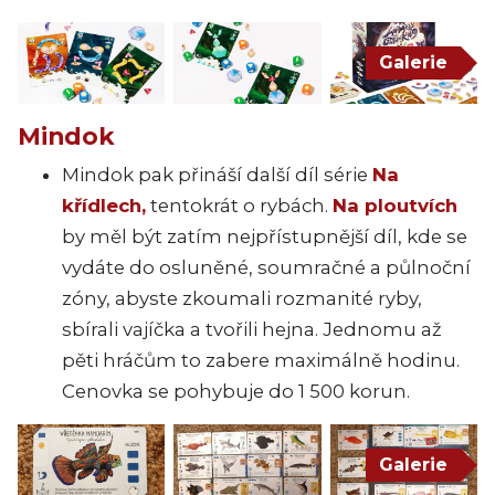
Galerie
Mindok
Mindok pak přináší další díl série
Na
křídlech,
tentokrát o rybách.
Na ploutvích
by měl být zatím nejpřístupnější díl, kde se
vydáte do osluněné, soumračné a půlnoční
zóny, abyste zkoumali rozmanité ryby,
sbírali vajíčka a tvořili hejna. Jednomu až
pěti hráčům to zabere maximálně hodinu.
Cenovka se pohybuje do 1 500 korun.
Galerie