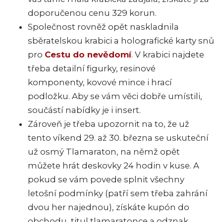
doporučenou cenu 329 korun.
Společnost rovněž opět naskladnila
sběratelskou krabici a holografické karty snů
pro
Cestu do nevědomí
. V krabici najdete
třeba detailní figurky, resinové
komponenty, kovové mince i hrací
podložku. Aby se vám věci dobře umístili,
součástí nabídky je i insert.
Zároveň je třeba upozornit na to, že už
tento víkend 29. až 30. března se uskuteční
už osmý Tlamaraton, na němž opět
můžete hrát deskovky 24 hodin v kuse. A
pokud se vám povede splnit všechny
letošní podmínky (patří sem třeba zahrání
dvou her najednou), získáte kupón do
obchodu, titul tlamaratonce a odznak.