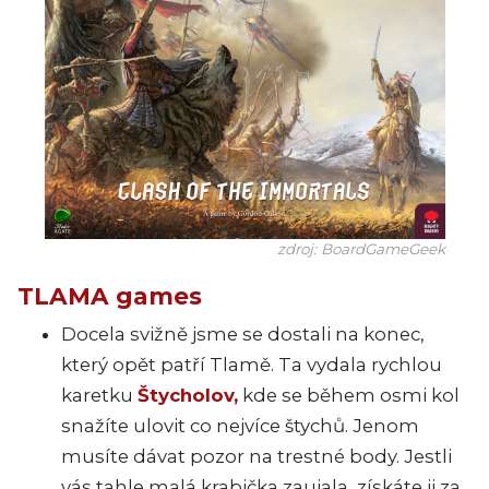
zdroj: BoardGameGeek
TLAMA games
Docela svižně jsme se dostali na konec,
který opět patří Tlamě. Ta vydala rychlou
karetku
Štycholov,
kde se během osmi kol
snažíte ulovit co nejvíce štychů. Jenom
musíte dávat pozor na trestné body. Jestli
vás tahle malá krabička zaujala, získáte ji za