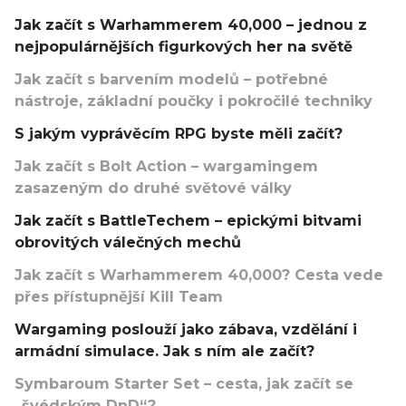
Jak začít s Warhammerem 40,000 – jednou z
nejpopulárnějších figurkových her na světě
Jak začít s barvením modelů – potřebné
nástroje, základní poučky i pokročilé techniky
S jakým vyprávěcím RPG byste měli začít?
Jak začít s Bolt Action – wargamingem
zasazeným do druhé světové války
Jak začít s BattleTechem – epickými bitvami
obrovitých válečných mechů
Jak začít s Warhammerem 40,000? Cesta vede
přes přístupnější Kill Team
Wargaming poslouží jako zábava, vzdělání i
armádní simulace. Jak s ním ale začít?
Symbaroum Starter Set – cesta, jak začít se
„švédským DnD“?