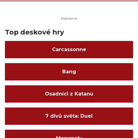
Top deskové hry
Carcassonne
Bang
Osadníci z Katanu
7 divů světa: Duel