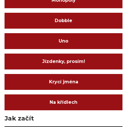
Monopoly
Dobble
Uno
Jízdenky, prosím!
Krycí jména
Na křídlech
Jak začít