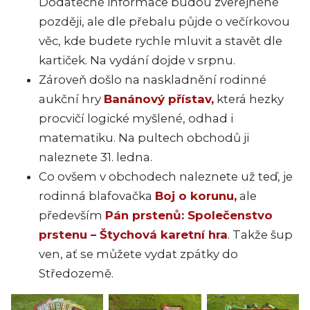
Dodatečné informace budou zveřejněné
později, ale dle přebalu půjde o večírkovou
věc, kde budete rychle mluvit a stavět dle
kartiček. Na vydání dojde v srpnu.
Zároveň došlo na naskladnění rodinné
aukční hry
Banánový přístav,
která hezky
procvičí logické myšlené, odhad i
matematiku. Na pultech obchodů ji
naleznete 31. ledna.
Co ovšem v obchodech naleznete už teď, je
rodinná blafovačka
Boj o korunu,
ale
především
Pán prstenů: Společenstvo
prstenu – Štychová karetní hra
. Takže šup
ven, ať se můžete vydat zpátky do
Středozemě.