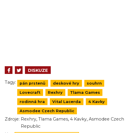
DISKUZE
Tagy:
pán prstenů
deskové hry
souhrn
Lovecraft
Rexhry
Tlama Games
rodinná hra
Vital Lacerda
4 Kavky
Asmodee Czech Republic
,
,
,
Zdroje:
Rexhry
Tlama Games
4 Kavky
Asmodee Czech
Republic