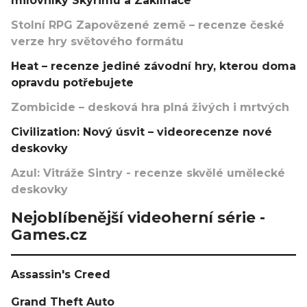
milovníky Skyrimu a Zaklínače
Stolní RPG Zapovězené země – recenze české
verze hry světového formátu
Heat – recenze jediné závodní hry, kterou doma
opravdu potřebujete
Zombicide – desková hra plná živých i mrtvých
Civilization: Nový úsvit – videorecenze nové
deskovky
Azul: Vitráže Sintry - recenze skvělé umělecké
deskovky
Nejoblíbenější videoherní série -
Games.cz
Assassin's Creed
Grand Theft Auto