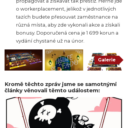
propagovat a získávat tak prestiž. Herně jde
o workerplacement, jelikož v jednotlivých
tazích budete přesouvat zaměstnance na
různá místa, aby zde vykonali akce a získali
bonusy. Doporučená cena je 1 699 korun a
vydání chystané už na únor.
Galerie
Kromě těchto zpráv jsme se samotnými
články věnovali těmto událostem: