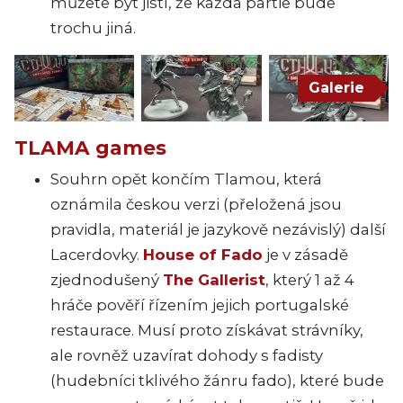
můžete být jistí, že každá partie bude
trochu jiná.
Galerie
TLAMA games
Souhrn opět končím Tlamou, která
oznámila českou verzi (přeložená jsou
pravidla, materiál je jazykově nezávislý) další
Lacerdovky.
House of Fado
je v zásadě
zjednodušený
The Gallerist
, který 1 až 4
hráče pověří řízením jejich portugalské
restaurace. Musí proto získávat strávníky,
ale rovněž uzavírat dohody s fadisty
(hudebníci tklivého žánru fado), které bude