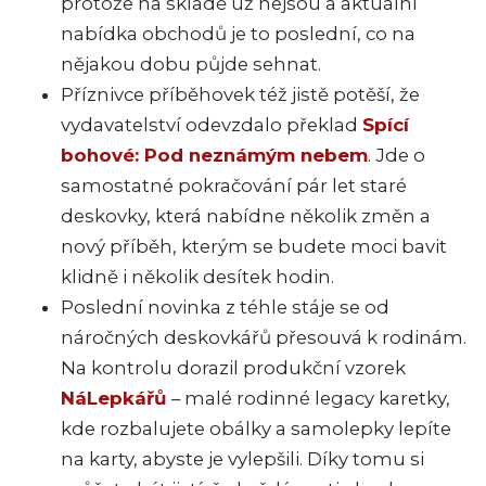
protože na skladě už nejsou a aktuální
nabídka obchodů je to poslední, co na
nějakou dobu půjde sehnat.
Příznivce příběhovek též jistě potěší, že
vydavatelství odevzdalo překlad
Spící
bohové: Pod neznámým nebem
. Jde o
samostatné pokračování pár let staré
deskovky, která nabídne několik změn a
nový příběh, kterým se budete moci bavit
klidně i několik desítek hodin.
Poslední novinka z téhle stáje se od
náročných deskovkářů přesouvá k rodinám.
Na kontrolu dorazil produkční vzorek
NáLepkářů
– malé rodinné legacy karetky,
kde rozbalujete obálky a samolepky lepíte
na karty, abyste je vylepšili. Díky tomu si