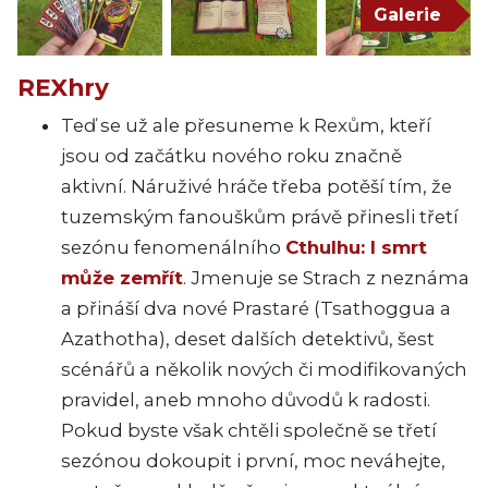
Galerie
REXhry
Teď se už ale přesuneme k Rexům, kteří
jsou od začátku nového roku značně
aktivní. Náruživé hráče třeba potěší tím, že
tuzemským fanouškům právě přinesli třetí
sezónu fenomenálního
Cthulhu: I smrt
může zemřít
. Jmenuje se Strach z neznáma
a přináší dva nové Prastaré (Tsathoggua a
Azathotha), deset dalších detektivů, šest
scénářů a několik nových či modifikovaných
pravidel, aneb mnoho důvodů k radosti.
Pokud byste však chtěli společně se třetí
sezónou dokoupit i první, moc neváhejte,