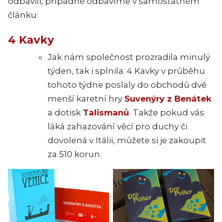
odbavili, případně odbavíme v samostatném
článku:
4 Kavky
Jak nám společnost prozradila minulý
týden, tak i splnila. 4 Kavky v průběhu
tohoto týdne poslaly do obchodů dvě
menší karetní hry
Suvenýry z Benátek
a dotisk
Talismanů
. Takže pokud vás
láká zahazování věcí pro duchy či
dovolená v Itálii, můžete si je zakoupit
za 510 korun.