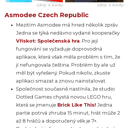
zdroj: 4 Kavky
zdroj: 4 Kavky
Asmodee Czech Republic
Mezitím Asmodee má hned několik zpráv.
Jedna se týká nedávno vydané kooperačky
Vřískot: Společenská hra
. Pro její
fungování se vyžaduje doprovodná
aplikace, která však měla problém s tím, že
jí nefungovala čeština. Problém by ale už
měl být vyřešený. Pokud nikoliv, zkuste
aplikaci smazat a znovu nainstalovat.
Společnost současně nastínila, že studio
Dotted Games chystá novou LEGO hru,
která se jmenuje
Brick Like This!
Jedna
partie potrvá zhruba 15 minut, hrát může 2
až 8 hráčů a doporučený věk je 7+.