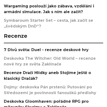
Wargaming poslouží jako zábava, vzdělání i
armádní simulace. Jak s ním ale začít?
Symbaroum Starter Set – cesta, jak začít se
„švédským DnD“?
Recenze
7 Divů světa: Duel - recenze deskové hry
Deskovka The Witcher: Old World – recenze
nové hry ze světa Zaklínače
Recenze Dračí Hlídky aneb Stojíme ještě o
klasický Dračák?
Dojmy: deskovka Pán prstenů: Putování po
Středozemi je povinností fanoušků předlohy
Deskovka Gloomhaven: pořádné RPG pro