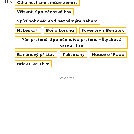
Hry:
Cthulhu: I smrt může zemřít
Vřískot: Společenská hra
Spící bohové: Pod neznámým nebem
NáLepkáři
Boj o korunu
Suvenýry z Benátek
Pán prstenů: Společenstvo prstenu – Štychová
karetní hra
Banánový přístav
Talismany
House of Fado
Brick Like This!