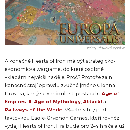
zdroj: tisková zpráva
A konečně Hearts of Iron má být strategicko-
ekonomická wargame, do které osobně
vkládám největší naděje. Proč? Protože za ní
konečně stojí opravdu zvučné jméno Glenna
Drovera, který se v minulosti postaral o
Age of
Empires III
,
Age of Mythology
,
Attack!
a
Railways of the World
. Všechny hry pod
taktovkou Eagle-Gryphon Games, kteří rovněž
vydají Hearts of Iron. Hra bude pro 2–4 hráče a už