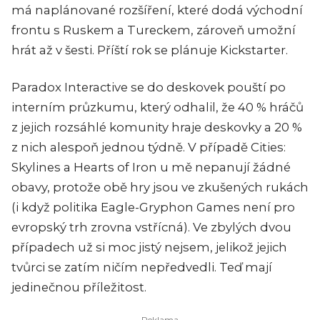
má naplánované rozšíření, které dodá východní
frontu s Ruskem a Tureckem, zároveň umožní
hrát až v šesti. Příští rok se plánuje Kickstarter.
Paradox Interactive se do deskovek pouští po
interním průzkumu, který odhalil, že 40 % hráčů
z jejich rozsáhlé komunity hraje deskovky a 20 %
z nich alespoň jednou týdně. V případě Cities:
Skylines a Hearts of Iron u mě nepanují žádné
obavy, protože obě hry jsou ve zkušených rukách
(i když politika Eagle-Gryphon Games není pro
evropský trh zrovna vstřícná). Ve zbylých dvou
případech už si moc jistý nejsem, jelikož jejich
tvůrci se zatím ničím nepředvedli. Teď mají
jedinečnou příležitost.