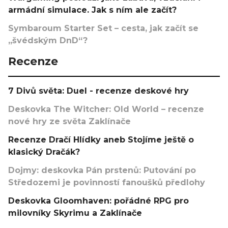
armádní simulace. Jak s ním ale začít?
Symbaroum Starter Set – cesta, jak začít se
„švédským DnD“?
Recenze
7 Divů světa: Duel - recenze deskové hry
Deskovka The Witcher: Old World – recenze
nové hry ze světa Zaklínače
Recenze Dračí Hlídky aneb Stojíme ještě o
klasický Dračák?
Dojmy: deskovka Pán prstenů: Putování po
Středozemi je povinností fanoušků předlohy
Deskovka Gloomhaven: pořádné RPG pro
milovníky Skyrimu a Zaklínače