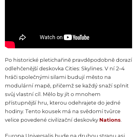
Po historické pletichařině pravděpodobně dorazí
odlehčenější deskovka Cities: Skylines. V ní 2–4
hráči společnými silami budují město na
modulární mapě, přičemž se každý snaží splnit
svůj vlastní cíl. Mělo by jít o mnohem
přístupnější hru, kterou odehrajete do jedné
hodiny. Tento kousek má na svědomí tvůrce
velice povedené civilizační deskovky
Nations
.
Europa Universalis bude na druhou stranu asi