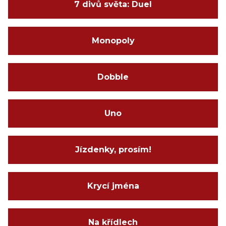
7 divů světa: Duel
Monopoly
Dobble
Uno
Jízdenky, prosím!
Krycí jména
Na křídlech