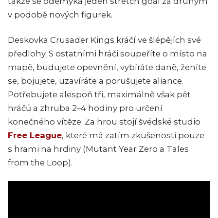
takže se odemyká jeden stretch goal za druhým
v podobě nových figurek.
Deskovka Crusader Kings kráčí ve šlépějích své
předlohy. S ostatními hráči soupeříte o místo na
mapě, budujete opevnění, vybíráte daně, ženíte
se, bojujete, uzavíráte a porušujete aliance.
Potřebujete alespoň tři, maximálně však pět
hráčů a zhruba 2–4 hodiny pro určení
konečného vítěze. Za hrou stojí švédské studio
Free League
, které má zatím zkušenosti pouze
s hrami na hrdiny (Mutant Year Zero a Tales
from the Loop).