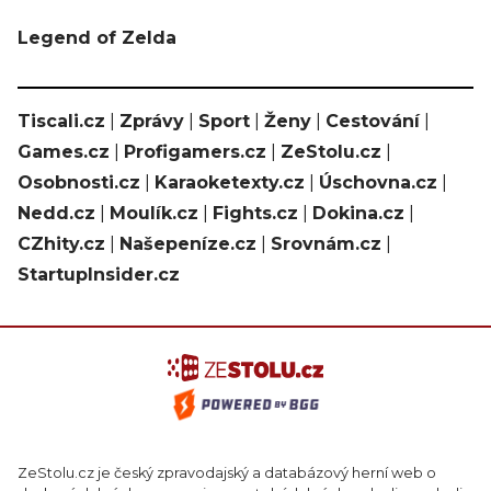
Legend of Zelda
Tiscali.cz
|
Zprávy
|
Sport
|
Ženy
|
Cestování
|
Games.cz
|
Profigamers.cz
|
ZeStolu.cz
|
Osobnosti.cz
|
Karaoketexty.cz
|
Úschovna.cz
|
Nedd.cz
|
Moulík.cz
|
Fights.cz
|
Dokina.cz
|
CZhity.cz
|
Našepeníze.cz
|
Srovnám.cz
|
StartupInsider.cz
ZeStolu.cz je český zpravodajský a databázový herní web o