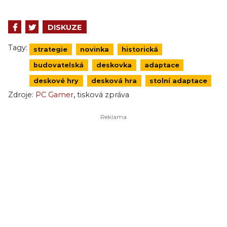
DISKUZE
Tagy:
strategie
novinka
historická
budovatelská
deskovka
adaptace
deskové hry
desková hra
stolní adaptace
,
Zdroje:
PC Gamer
tisková zpráva