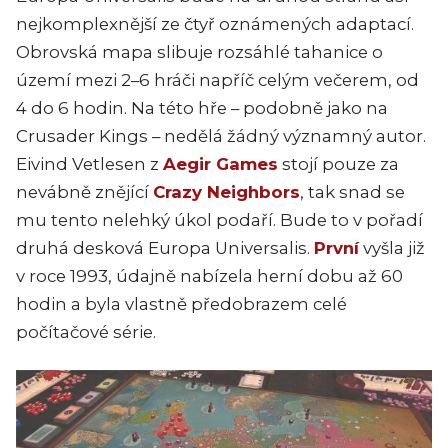
nejkomplexnější ze čtyř oznámených adaptací.
Obrovská mapa slibuje rozsáhlé tahanice o
území mezi 2–6 hráči napříč celým večerem, od
4 do 6 hodin. Na této hře – podobně jako na
Crusader Kings – nedělá žádný významný autor.
Eivind Vetlesen z
Aegir Games
stojí pouze za
nevábně znějící
Crazy Neighbors
, tak snad se
mu tento nelehký úkol podaří. Bude to v pořadí
druhá desková Europa Universalis.
První
vyšla již
v roce 1993, údajně nabízela herní dobu až 60
hodin a byla vlastně předobrazem celé
počítačové série.