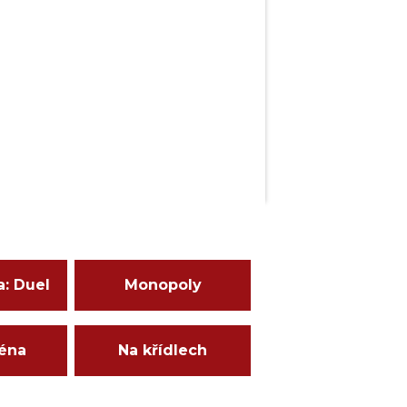
a: Duel
Monopoly
ména
Na křídlech