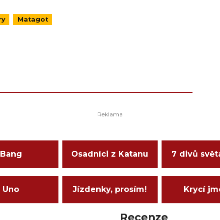
ry
Matagot
Bang
Osadníci z Katanu
7 divů svět
Uno
Jízdenky, prosím!
Krycí j
Recenze