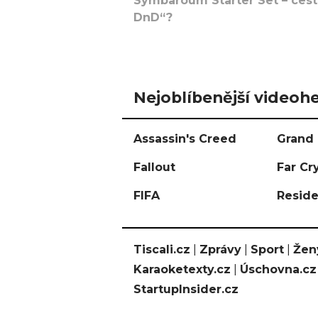
Symbaroum Starter Set – cesta
DnD“?
Nejoblíbenější videohe
Assassin's Creed
Grand 
Fallout
Far Cr
FIFA
Reside
Tiscali.cz
|
Zprávy
|
Sport
|
Žen
Karaoketexty.cz
|
Úschovna.cz
StartupInsider.cz