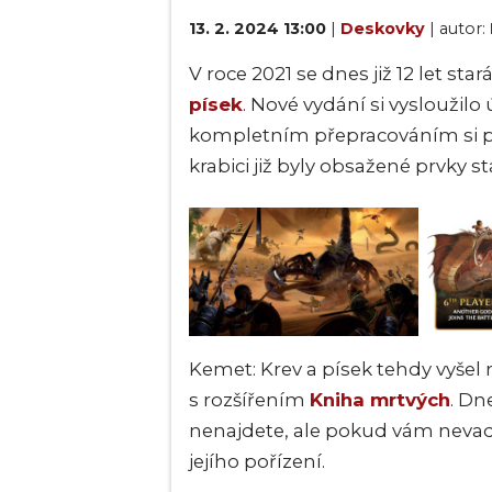
13. 2. 2024 13:00
|
Deskovky
| autor:
V roce 2021 se dnes již 12 let st
písek
. Nové vydání si vysloužilo 
kompletním přepracováním si pro
krabici již byly obsažené prvky s
Kemet: Krev a písek tehdy vyšel
s rozšířením
Kniha mrtvých
. Dn
nenajdete, ale pokud vám nevadí 
jejího pořízení.