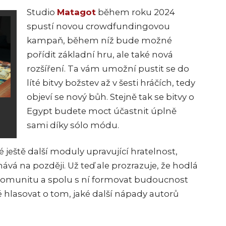
Studio
Matagot
během roku 2024
spustí novou crowdfundingovou
kampaň, během níž bude možné
pořídit základní hru, ale také nová
rozšíření. Ta vám umožní pustit se do
líté bitvy božstev až v šesti hráčích, tedy
objeví se nový bůh. Stejně tak se bitvy o
Egypt budete moct účastnit úplně
sami díky sólo módu.
eště další moduly upravující hratelnost,
hává na později. Už teď ale prozrazuje, že hodlá
omunitu a spolu s ní formovat budoucnost
é hlasovat o tom, jaké další nápady autorů