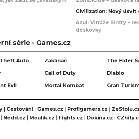
, jak začít se „švédským
Zombicide – desková hr
Civilization: Nový úsvi
Azul: Vitráže Sintry - 
deskovky
rní série - Games.cz
Theft Auto
Zaklínač
The Elder S
y
Call of Duty
Diablo
nt Evil
Mortal Kombat
Gran Turis
y
|
Cestování
|
Games.cz
|
Profigamers.cz
|
ZeStolu.c
|
Nedd.cz
|
Moulík.cz
|
Fights.cz
|
Dokina.cz
|
CZhity.