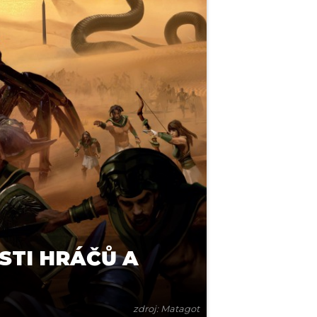
STI HRÁČŮ A
zdroj: Matagot