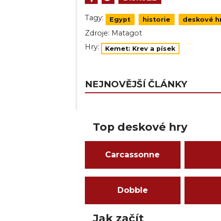
Tagy:
Egypt
historie
deskové h
Zdroje:
Matagot
Hry:
Kemet: Krev a písek
NEJNOVĚJŠÍ ČLÁNKY
Top deskové hry
Carcassonne
Dobble
Jak začít