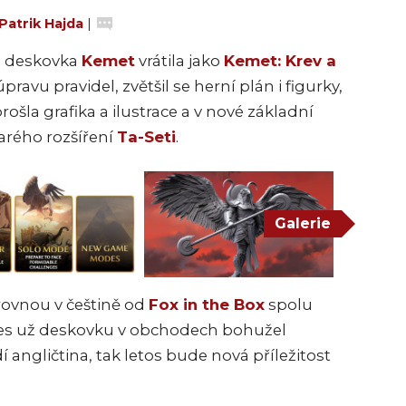
Patrik Hajda
|
ará deskovka
Kemet
vrátila jako
Kemet: Krev a
úpravu pravidel, zvětšil se herní plán i figurky,
šla grafika a ilustrace a v nové základní
tarého rozšíření
Ta-Seti
.
Galerie
 rovnou v češtině od
Fox in the Box
spolu
es už deskovku v obchodech bohužel
angličtina, tak letos bude nová příležitost