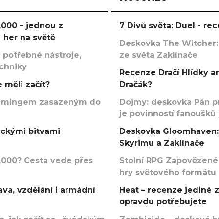
000 – jednou z
7 Divů světa: Duel - r
 her na světě
Deskovka The Witcher:
 potřebné nástroje,
ze světa Zaklínače
echniky
Recenze Dračí Hlídky an
 měli začít?
Dračák?
argamingem zasazeným do
Dojmy: deskovka Pán p
je povinností fanoušků
ickými bitvami
Deskovka Gloomhaven: 
Skyrimu a Zaklínače
000? Cesta vede přes
Stolní RPG Zapovězené
hry světového formátu
va, vzdělání i armádní
Heat – recenze jediné 
opravdu potřebujete