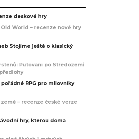
ecenze deskové hry
 Old World – recenze nové hry
eb Stojíme ještě o klasický
rstenů: Putování po Středozemi
 předlohy
pořádné RPG pro milovníky
 země – recenze české verze
závodní hry, kterou doma