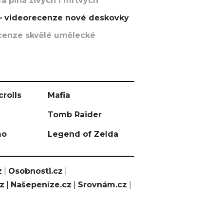
a plná živých i mrtvých
t – videorecenze nové deskovky
recenze skvělé umělecké
crolls
Mafia
Tomb Raider
mo
Legend of Zelda
z
|
Osobnosti.cz
|
cz
|
Našepeníze.cz
|
Srovnám.cz
|