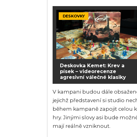
DESKOVKY
Deskovka Kemet: Krev a
písek – videorecenze
agresivní válečné klasiky
V kampani budou dále obsažené j
jejichž představení si studio nec
během kampaně zapojit celou k
hry. Jinými slovy asi bude možn
mají reálně vzniknout.