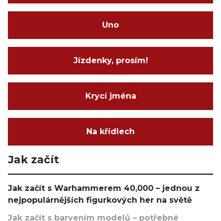
Uno
Jízdenky, prosím!
Krycí jména
Na křídlech
Jak začít
Jak začít s Warhammerem 40,000 – jednou z
nejpopulárnějších figurkových her na světě
Jak začít s barvením modelů – potřebné