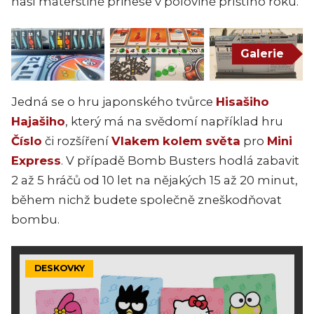
naší mateřštině přinese v polovině příštího roku.
Galerie
Jedná se o hru japonského tvůrce
Hisašiho
Hajašiho
, který má na svědomí například hru
Číslo
či rozšíření
Vlakem kolem světa
pro
Mini
Express
. V případě Bomb Busters hodlá zabavit
2 až 5 hráčů od 10 let na nějakých 15 až 20 minut,
během nichž budete společně zneškodňovat
bombu.
DESKOVKY