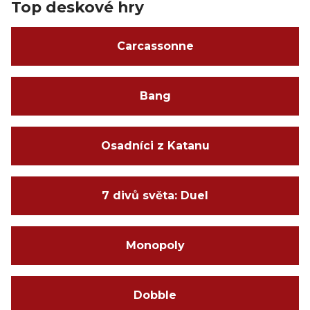
Top deskové hry
Carcassonne
Bang
Osadníci z Katanu
7 divů světa: Duel
Monopoly
Dobble