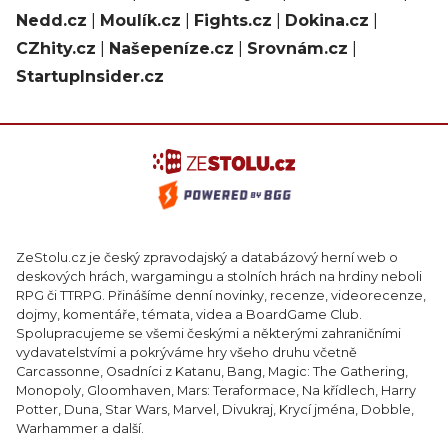
Nedd.cz
|
Moulík.cz
|
Fights.cz
|
Dokina.cz
|
CZhity.cz
|
Našepeníze.cz
|
Srovnám.cz
|
StartupInsider.cz
ZeStolu.cz je český zpravodajský a databázový herní web o
deskových hrách, wargamingu a stolních hrách na hrdiny neboli
RPG či TTRPG. Přinášíme denní novinky, recenze, videorecenze,
dojmy, komentáře, témata, videa a BoardGame Club.
Spolupracujeme se všemi českými a některými zahraničními
vydavatelstvími a pokrýváme hry všeho druhu včetně
Carcassonne, Osadníci z Katanu, Bang, Magic: The Gathering,
Monopoly, Gloomhaven, Mars: Teraformace, Na křídlech, Harry
Potter, Duna, Star Wars, Marvel, Divukraj, Krycí jména, Dobble,
Warhammer a další.