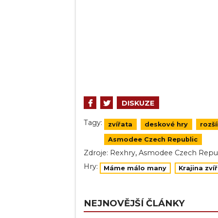
DISKUZE
Tagy:
zvířata
deskové hry
rozší
Asmodee Czech Republic
,
Zdroje:
Rexhry
Asmodee Czech Repu
Hry:
Máme málo many
Krajina zví
NEJNOVĚJŠÍ ČLÁNKY