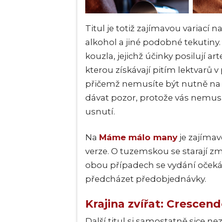
Titul je totiž zajímavou variací n
alkohol a jiné podobné tekutiny. 
kouzla, jejichž účinky posilují ar
kterou získávají pitím lektvarů v
přičemž nemusíte být nutně na ř
dávat pozor, protože vás nemusí 
usnutí.
Na
Máme málo many
je zajímav
verze. O tuzemskou se starají 
obou případech se vydání očekáv
předcházet předobjednávky.
Krajina zvířat: Crescen
Další titul si samostatně sice n