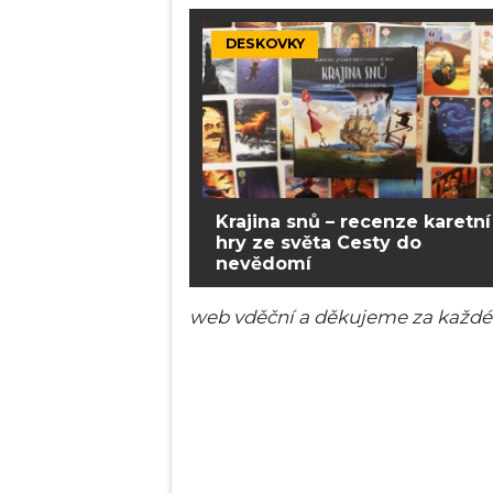
DESKOVKY
Krajina snů – recenze karetní
hry ze světa Cesty do
nevědomí
web vděční a děkujeme za každéh