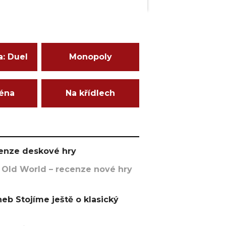
a: Duel
Monopoly
ména
Na křídlech
ecenze deskové hry
 Old World – recenze nové hry
eb Stojíme ještě o klasický