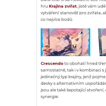
hru
Krajina zvířat
, jistě vám udě
vytváření stanovišť pro zvířata, ab
co nejvíce bodů.
Crescendo
to obohatí hned třem
samostatně, tak i v kombinaci s j
jedinečný typ krajiny, jenž pojme
desky s alternativním uspořádán
jsou ale také šepotající stvoření,
synergie.