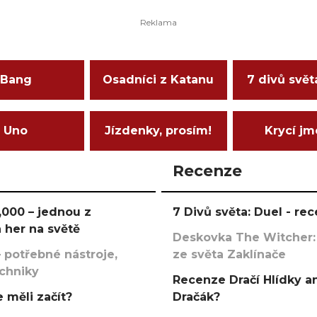
Bang
Osadníci z Katanu
7 divů svět
Uno
Jízdenky, prosím!
Krycí j
Recenze
000 – jednou z
7 Divů světa: Duel - r
 her na světě
Deskovka The Witcher:
 potřebné nástroje,
ze světa Zaklínače
echniky
Recenze Dračí Hlídky an
 měli začít?
Dračák?