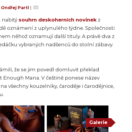
:
Ondřej Partl
|
t nabitý
souhrn deskoherních novinek
z
dě oznámení z uplynulého týdne. Společnosti
ěhem něhož oznamují další tituly. A právě dva z
ledáčku vybraných nadšenců do stolní zábavy.
mili, že se jim povedl domluvit překlad
ot Enough Mana. V češtině ponese název
 na všechny kouzelníky, čaroděje i čarodějnice,
u.
Galerie