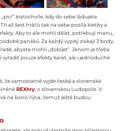
a „picí“ kratochvíle, kdy do sebe ládujete
Tři až šest hráčů tak na sebe posílá kletby a
tefakty. Aby to ale mohli dělat, potřebují manu,
 podobě panáků. Za každý vypitý získají 3 body,
adě, abyste mohli „dobíjet“. Jenom je třeba
vyřadit pouze efekty karet, ale i jednoduché
é, že samostatně vyjde česká a slovenská
zmíněné
REXhry
, o slovenskou Ludopolis. V
á na konci října, čemuž ještě budou
do
ezahrajete, ale pokud vlastníte moc příjemnou