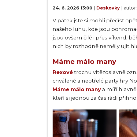
24. 6. 2026 13:00
|
Deskovky
| autor
V pátek jste si mohli přečíst opě
našeho luhu, kde jsou pohroma
jsou ovšem čilé i přes víkend, b
nich by rozhodně neměly ujít h
Máme málo many
Rexové
trochu vítězoslavně ozná
chválené a neotřelé party hry N
Máme málo many
a míří hlavně
kteří si jednou za čas rádi přihno