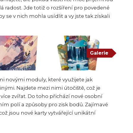
lá radost. Jde totiž o rozšíření pro povedené
y se v nich mohla usídlit a vy jste tak získali
Galerie
i novými moduly, které využijete jak
inými. Najdete mezi nimi útočiště, což je
 více zvířat. Do toho přichází nové osobní
ím polí a způsoby pro zisk bodů. Zajímavé
 což jsou nové karty vytvářející unikátní