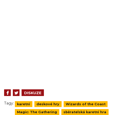
DISKUZE
Tagy:
karetní
deskové hry
Wizards of the Coast
Magic: The Gathering
sběratelská karetní hra