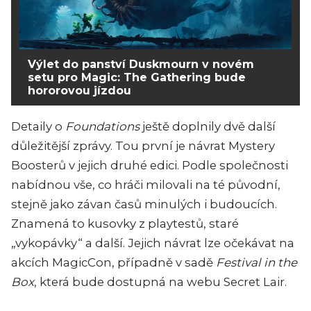
Výlet do panství Duskmourn v novém
setu pro Magic: The Gathering bude
hororovou jízdou
Detaily o
Foundations
ještě doplnily dvě další
důležitější zprávy. Tou první je návrat Mystery
Boosterů v jejich druhé edici. Podle společnosti
nabídnou vše, co hráči milovali na té původní,
stejně jako závan časů minulých i budoucích.
Znamená to kusovky z playtestů, staré
„vykopávky“ a další. Jejich návrat lze očekávat na
akcích MagicCon, případně v sadě
Festival in the
Box
, která bude dostupná na webu Secret Lair.