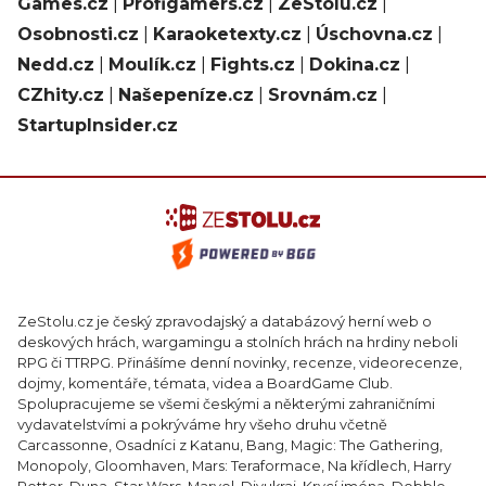
Games.cz
|
Profigamers.cz
|
ZeStolu.cz
|
Osobnosti.cz
|
Karaoketexty.cz
|
Úschovna.cz
|
Nedd.cz
|
Moulík.cz
|
Fights.cz
|
Dokina.cz
|
CZhity.cz
|
Našepeníze.cz
|
Srovnám.cz
|
StartupInsider.cz
ZeStolu.cz je český zpravodajský a databázový herní web o
deskových hrách, wargamingu a stolních hrách na hrdiny neboli
RPG či TTRPG. Přinášíme denní novinky, recenze, videorecenze,
dojmy, komentáře, témata, videa a BoardGame Club.
Spolupracujeme se všemi českými a některými zahraničními
vydavatelstvími a pokrýváme hry všeho druhu včetně
Carcassonne, Osadníci z Katanu, Bang, Magic: The Gathering,
Monopoly, Gloomhaven, Mars: Teraformace, Na křídlech, Harry