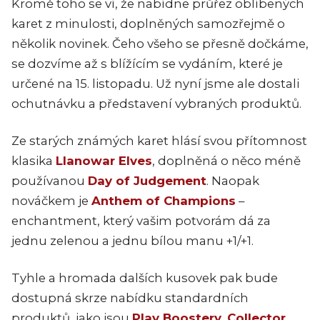
Kromě toho se ví, že nabídne průřez oblíbených
karet z minulosti, doplněných samozřejmě o
několik novinek. Čeho všeho se přesně dočkáme,
se dozvíme až s blížícím se vydáním, které je
určené na 15. listopadu. Už nyní jsme ale dostali
ochutnávku a představení vybraných produktů.
Ze starých známých karet hlásí svou přítomnost
klasika
Llanowar Elves
, doplněná o něco méně
používanou
Day of Judgement
. Naopak
nováčkem je
Anthem of Champions
–
enchantment, který vašim potvorám dá za
jednu zelenou a jednu bílou manu +1/+1.
Tyhle a hromada dalších kusovek pak bude
dostupná skrze nabídku standardních
produktů, jako jsou
Play Boostery
,
Collector