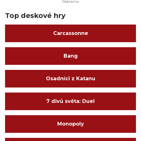
Top deskové hry
Carcassonne
Bang
Osadníci z Katanu
7 divů světa: Duel
Monopoly