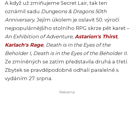
A když už zmiňujeme Secret Lair, tak ten
oznámil sadu
Dungeons & Dragons 50th
Anniversary.
Jejím úkolem je oslavit 50. výročí
nejpopulárnějšího stolního RPG skrze pět karet –
An Exhibition of Adventure
,
Astarion's Thirst
,
Karlach's Rage
,
Death is in the Eyes of the
Beholder I
,
Death is in the Eyes of the Beholder II.
Ze zmíněných se zatím představila druhá a třetí.
Zbytek se pravděpodobně odhalí paralelně s
vydáním 27. srpna.