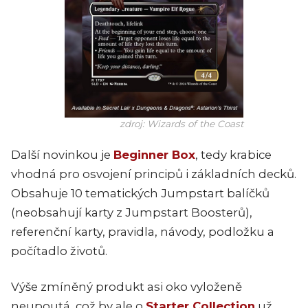
zdroj: Wizards of the Coast
Další novinkou je
Beginner Box
, tedy krabice
vhodná pro osvojení principů i základních decků.
Obsahuje 10 tematických Jumpstart balíčků
(neobsahují karty z Jumpstart Boosterů),
referenční karty, pravidla, návody, podložku a
počítadlo životů.
Výše zmíněný produkt asi oko vyloženě
neupoutá, což by ale o
Starter Collection
už