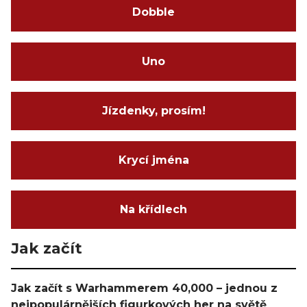
Dobble
Uno
Jízdenky, prosím!
Krycí jména
Na křídlech
Jak začít
Jak začít s Warhammerem 40,000 – jednou z
nejpopulárnějších figurkových her na světě