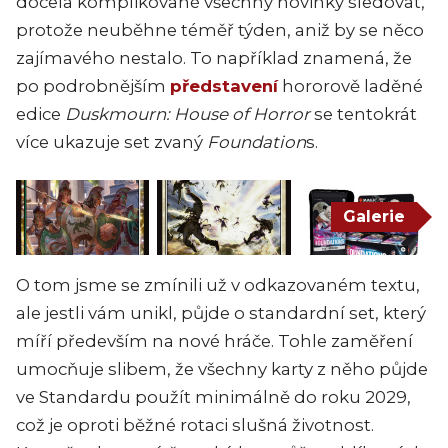
docela komplikované všechny novinky sledovat,
protože neuběhne téměř týden, aniž by se něco
zajímavého nestalo. To například znamená, že
po podrobnějším
představení
hororově laděné
edice
Duskmourn: House of Horror
se tentokrát
více ukazuje set zvaný
Foundation
s.
Galerie
O tom jsme se zmínili už v odkazovaném textu,
ale jestli vám unikl, půjde o standardní set, který
míří především na nové hráče. Tohle zaměření
umocňuje slibem, že všechny karty z něho půjde
ve Standardu použít minimálně do roku 2029,
což je oproti běžné rotaci slušná životnost.