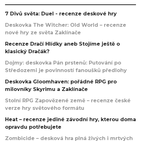
7 Divů světa: Duel - recenze deskové hry
Deskovka The Witcher: Old World – recenze
nové hry ze světa Zaklínače
Recenze Dračí Hlídky aneb Stojíme ještě o
klasický Dračák?
Dojmy: deskovka Pán prstenů: Putování po
Středozemi je povinností fanoušků předlohy
Deskovka Gloomhaven: pořádné RPG pro
milovníky Skyrimu a Zaklínače
Stolní RPG Zapovězené země – recenze české
verze hry světového formátu
Heat – recenze jediné závodní hry, kterou doma
opravdu potřebujete
Zombicide – desková hra plná živých i mrtvých