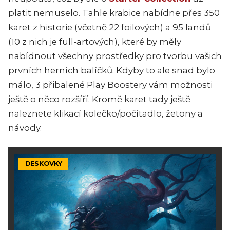
platit nemuselo. Tahle krabice nabídne přes 350
karet z historie (včetně 22 foilových) a 95 landů
(10 z nich je full-artových), které by měly
nabídnout všechny prostředky pro tvorbu vašich
prvních herních balíčků. Kdyby to ale snad bylo
málo, 3 přibalené Play Boostery vám možnosti
ještě o něco rozšíří. Kromě karet tady ještě
naleznete klikací kolečko/počítadlo, žetony a
návody.
DESKOVKY