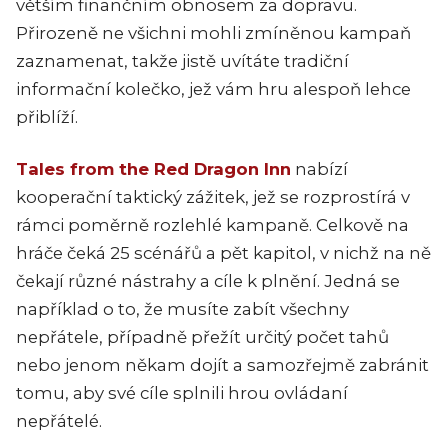
větším finančním obnosem za dopravu.
Přirozeně ne všichni mohli zmíněnou kampaň
zaznamenat, takže jistě uvítáte tradiční
informační kolečko, jež vám hru alespoň lehce
přiblíží.
Tales from the Red Dragon Inn
nabízí
kooperační taktický zážitek, jež se rozprostírá v
rámci poměrně rozlehlé kampaně. Celkově na
hráče čeká 25 scénářů a pět kapitol, v nichž na ně
čekají různé nástrahy a cíle k plnění. Jedná se
například o to, že musíte zabít všechny
nepřátele, případně přežít určitý počet tahů
nebo jenom někam dojít a samozřejmě zabránit
tomu, aby své cíle splnili hrou ovládaní
nepřátelé.