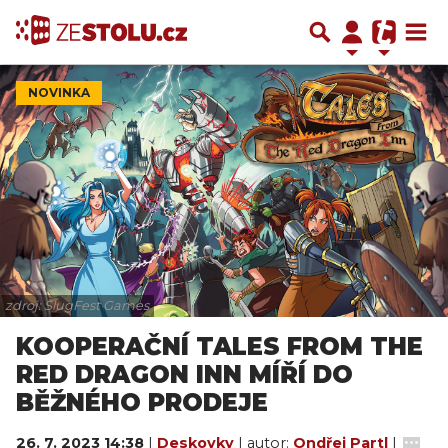
NOVINKA
zdroj: SlugFest Games
KOOPERAČNÍ TALES FROM THE
RED DRAGON INN MÍŘÍ DO
BĚŽNÉHO PRODEJE
26. 7. 2023 14:38
|
Deskovky
| autor:
Ondřej Partl
|