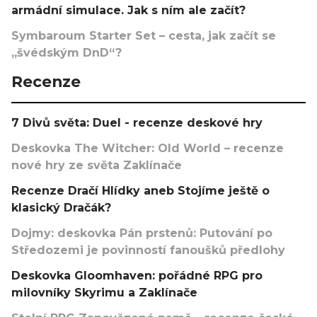
armádní simulace. Jak s ním ale začít?
Symbaroum Starter Set – cesta, jak začít se
„švédským DnD“?
Recenze
7 Divů světa: Duel - recenze deskové hry
Deskovka The Witcher: Old World – recenze
nové hry ze světa Zaklínače
Recenze Dračí Hlídky aneb Stojíme ještě o
klasický Dračák?
Dojmy: deskovka Pán prstenů: Putování po
Středozemi je povinností fanoušků předlohy
Deskovka Gloomhaven: pořádné RPG pro
milovníky Skyrimu a Zaklínače