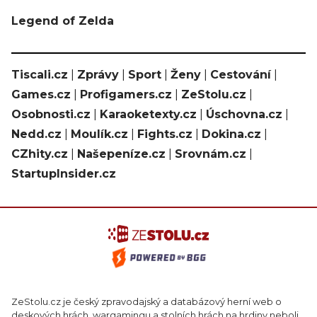
Legend of Zelda
Tiscali.cz
|
Zprávy
|
Sport
|
Ženy
|
Cestování
|
Games.cz
|
Profigamers.cz
|
ZeStolu.cz
|
Osobnosti.cz
|
Karaoketexty.cz
|
Úschovna.cz
|
Nedd.cz
|
Moulík.cz
|
Fights.cz
|
Dokina.cz
|
CZhity.cz
|
Našepeníze.cz
|
Srovnám.cz
|
StartupInsider.cz
ZeStolu.cz je český zpravodajský a databázový herní web o
deskových hrách, wargamingu a stolních hrách na hrdiny neboli