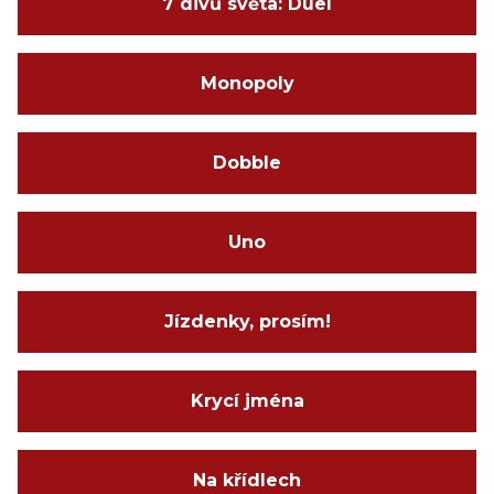
7 divů světa: Duel
Monopoly
Dobble
Uno
Jízdenky, prosím!
Krycí jména
Na křídlech