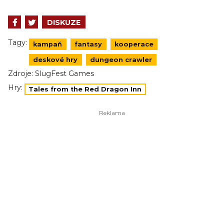
DISKUZE
Tagy:
kampaň
fantasy
kooperace
deskové hry
dungeon crawler
Zdroje:
SlugFest Games
Hry:
Tales from the Red Dragon Inn