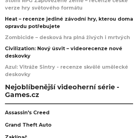
Stolní RPG Zapovězené země – recenze české
verze hry světového formátu
Heat – recenze jediné závodní hry, kterou doma
opravdu potřebujete
Zombicide – desková hra plná živých i mrtvých
Civilization: Nový úsvit – videorecenze nové
deskovky
Azul: Vitráže Sintry - recenze skvělé umělecké
deskovky
Nejoblíbenější videoherní série -
Games.cz
Assassin's Creed
Grand Theft Auto
Zaklínač