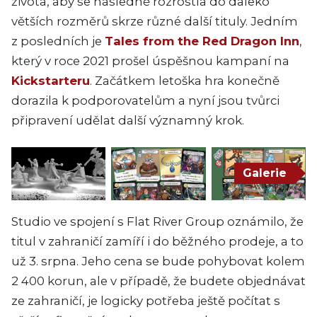
života, aby se následně rozrostla do daleko
větších rozměrů skrze různé další tituly. Jedním
z posledních je
Tales from the Red Dragon Inn
,
který v roce 2021 prošel úspěšnou kampaní na
Kickstarteru
. Začátkem letoška hra konečně
dorazila k podporovatelům a nyní jsou tvůrci
připravení udělat další významný krok.
Galerie
Studio ve spojení s Flat River Group oznámilo, že
titul v zahraničí zamíří i do běžného prodeje, a to
už 3. srpna. Jeho cena se bude pohybovat kolem
2 400 korun, ale v případě, že budete objednávat
ze zahraničí, je logicky potřeba ještě počítat s