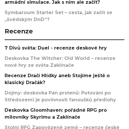
armádní simulace. Jak s ním ale začít?
Symbaroum Starter Set – cesta, jak začít se
„švédským DnD“?
Recenze
7 Divů světa: Duel - recenze deskové hry
Deskovka The Witcher: Old World – recenze
nové hry ze světa Zaklínače
Recenze Dračí Hlídky aneb Stojíme ještě o
klasický Dračák?
Dojmy: deskovka Pán prstenů: Putování po
Středozemi je povinností fanoušků předlohy
Deskovka Gloomhaven: pořádné RPG pro
milovníky Skyrimu a Zaklínače
Stolní RPG Zapovězené země – recenze české