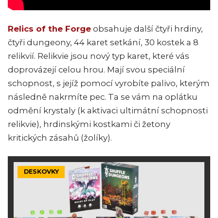
Relics of the Forge
obsahuje další čtyři hrdiny,
čtyři dungeony, 44 karet setkání, 30 kostek a 8
relikvií. Relikvie jsou nový typ karet, které vás
doprovázejí celou hrou. Mají svou speciální
schopnost, s jejíž pomocí vyrobíte palivo, kterým
následně nakrmíte pec. Ta se vám na oplátku
odmění krystaly (k aktivaci ultimátní schopnosti
relikvie), hrdinskými kostkami či žetony
kritických zásahů (žolíky).
DESKOVKY