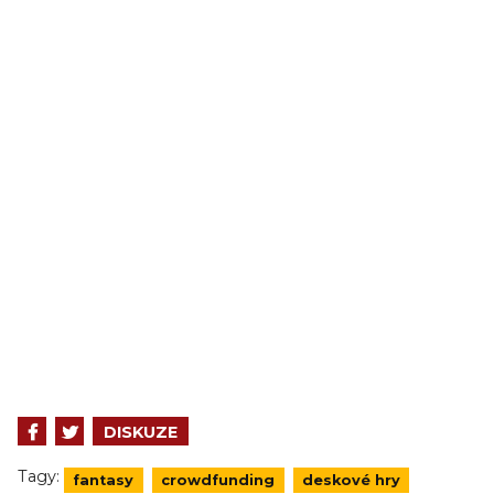
DISKUZE
Tagy:
fantasy
crowdfunding
deskové hry