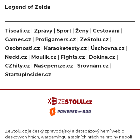
Legend of Zelda
Tiscali.cz
|
Zprávy
|
Sport
|
Ženy
|
Cestování
|
Games.cz
|
Profigamers.cz
|
ZeStolu.cz
|
Osobnosti.cz
|
Karaoketexty.cz
|
Úschovna.cz
|
Nedd.cz
|
Moulík.cz
|
Fights.cz
|
Dokina.cz
|
CZhity.cz
|
Našepeníze.cz
|
Srovnám.cz
|
StartupInsider.cz
ZeStolu.cz je český zpravodajský a databázový herní web o
deskových hrách, wargamingu a stolních hrách na hrdiny neboli