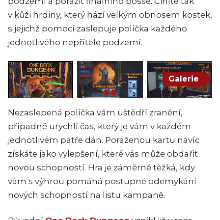
podzemí a porazit finálního bosse. Činíte tak
v kůži hrdiny, který hází velkým obnosem kostek,
s jejichž pomocí zaslepuje políčka každého
jednotlivého nepřítele podzemí.
Galerie
Nezaslepená políčka vám uštědří zranění,
případně urychlí čas, který je vám v každém
jednotlivém patře dán. Poraženou kartu navíc
získáte jako vylepšení, které vás může obdařit
novou schopností. Hra je záměrně těžká, kdy
vám s výhrou pomáhá postupné odemykání
nových schopností na listu kampaně.