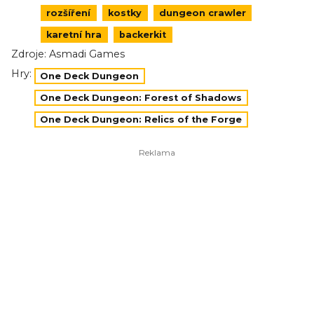
rozšíření
kostky
dungeon crawler
karetní hra
backerkit
Zdroje:
Asmadi Games
Hry:
One Deck Dungeon
One Deck Dungeon: Forest of Shadows
One Deck Dungeon: Relics of the Forge