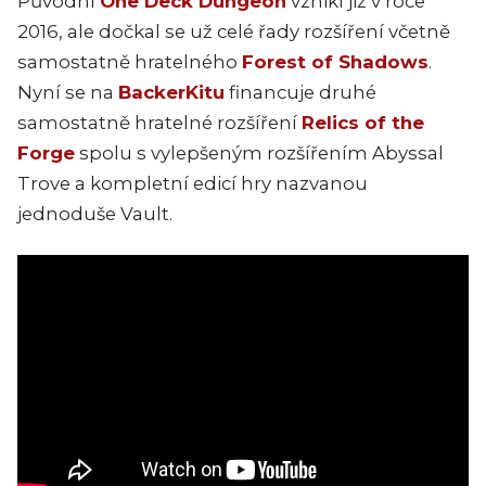
Původní
One Deck Dungeon
vznikl již v roce
2016, ale dočkal se už celé řady rozšíření včetně
samostatně hratelného
Forest of Shadows
.
Nyní se na
BackerKitu
financuje druhé
samostatně hratelné rozšíření
Relics of the
Forge
spolu s vylepšeným rozšířením Abyssal
Trove a kompletní edicí hry nazvanou
jednoduše Vault.