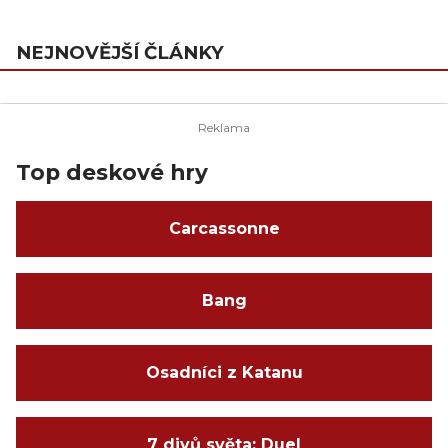
NEJNOVĚJŠÍ ČLÁNKY
Top deskové hry
Carcassonne
Bang
Osadníci z Katanu
7 divů světa: Duel