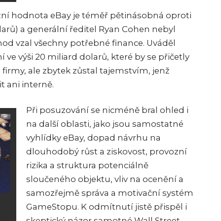
ní hodnota eBay je téměř pětinásobná oproti
larů) a generální ředitel Ryan Cohen nebyl
hod vzal všechny potřebné finance. Uváděl
 ve výši 20 miliard dolarů, které by se přičetly
irmy, ale zbytek zůstal tajemstvím, jenž
 ani interně.
Při posuzování se nicméně bral ohled i
na další oblasti, jako jsou samostatné
vyhlídky eBay, dopad návrhu na
dlouhodobý růst a ziskovost, provozní
rizika a struktura potenciálně
sloučeného objektu, vliv na ocenění a
samozřejmě správa a motivační systém
GameStopu. K odmítnutí jistě přispěl i
skeptický názor samotné Wall Street,