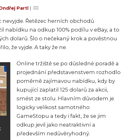
Ondřej Partl
|
c nevyjde. Řetězec herních obchodů
l nabídku na odkup 100% podílu v eBay, a to
kých dolarů. Šlo o nečekaný krok a pověstnou
ilo, že vyjde. A taky že ne.
Online tržiště se po důsledné poradě a
projednání představenstvem rozhodlo
poměrně zajímavou nabídku, kdy by
kupující zaplatil 125 dolarů za akcii,
smést ze stolu. Hlavním důvodem je
logicky velikost samotného
GameStopu a tedy i fakt, že se jim
odkup jevil jako neatraktivní a
t
především nedůvěryhodný.