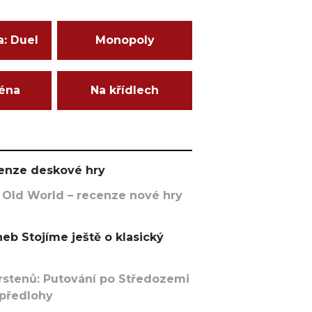
a: Duel
Monopoly
ména
Na křídlech
ecenze deskové hry
 Old World – recenze nové hry
eb Stojíme ještě o klasický
rstenů: Putování po Středozemi
 předlohy