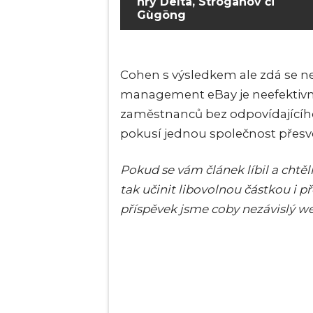
hry Delta, Stroganov či
Gùgōng
Cohen s výsledkem ale zdá se ne
management eBay je neefektivní
zaměstnanců bez odpovídajícího 
pokusí jednou společnost přesvě
Pokud se vám článek líbil a cht
tak učinit libovolnou částkou i 
příspěvek jsme coby nezávislý w