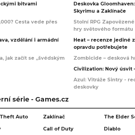
ickými bitvami
Deskovka Gloomhaven: 
Skyrimu a Zaklínače
000? Cesta vede přes
Stolní RPG Zapovězené
hry světového formátu
va, vzdělání i armádní
Heat – recenze jediné 
opravdu potřebujete
, jak začít se „švédským
Zombicide – desková hr
Civilization: Nový úsvi
Azul: Vitráže Sintry - 
deskovky
rní série - Games.cz
Theft Auto
Zaklínač
The Elder S
y
Call of Duty
Diablo