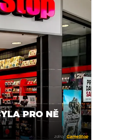
YLA PRO NĚ
zdroj:
GameStop