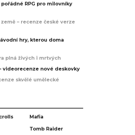
pořádné RPG pro milovníky
 země – recenze české verze
závodní hry, kterou doma
a plná živých i mrtvých
t – videorecenze nové deskovky
recenze skvělé umělecké
crolls
Mafia
Tomb Raider