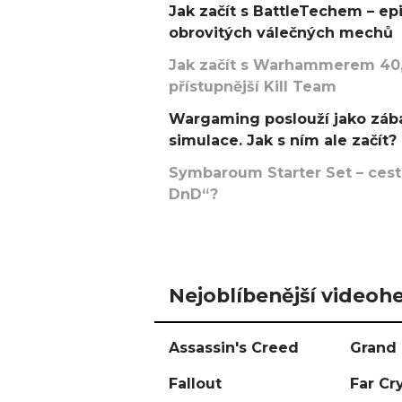
Jak začít s BattleTechem – ep
obrovitých válečných mechů
Jak začít s Warhammerem 40,
přístupnější Kill Team
Wargaming poslouží jako zába
simulace. Jak s ním ale začít?
Symbaroum Starter Set – cesta
DnD“?
Nejoblíbenější videohe
Assassin's Creed
Grand 
Fallout
Far Cr