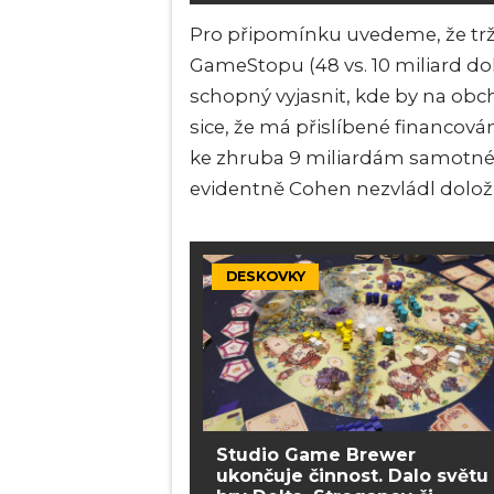
Pro připomínku uvedeme, že trž
GameStopu (48 vs. 10 miliard do
schopný vyjasnit, kde by na obc
sice, že má přislíbené financování
ke zhruba 9 miliardám samotné f
evidentně Cohen nezvládl doložit
DESKOVKY
Studio Game Brewer
ukončuje činnost. Dalo světu