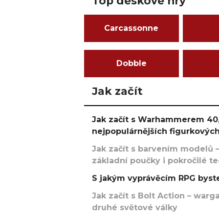
Top deskové hry
Carcassonne
Dobble
Jak začít
Jak začít s Warhammerem 40,
nejpopulárnějších figurkových
Jak začít s barvením modelů –
základní poučky i pokročilé t
S jakým vyprávěcím RPG byste
Jak začít s Bolt Action – w
druhé světové války