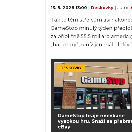
13. 5. 2026 13:00
|
Deskovky
| autor:
Tak to těm střelcům asi nakone
GameStop minulý týden předloži
za přibližně 55,5 miliard americ
„hail mary“, u níž jen málo lidí věř
DESKOVKY
GameStop hraje nečekaně
vysokou hru. Snaží se přebra
eBay