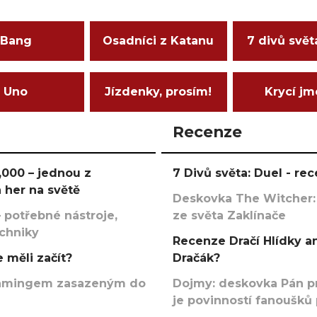
Bang
Osadníci z Katanu
7 divů svět
Uno
Jízdenky, prosím!
Krycí j
Recenze
000 – jednou z
7 Divů světa: Duel - r
 her na světě
Deskovka The Witcher:
 potřebné nástroje,
ze světa Zaklínače
echniky
Recenze Dračí Hlídky an
 měli začít?
Dračák?
argamingem zasazeným do
Dojmy: deskovka Pán p
je povinností fanoušků