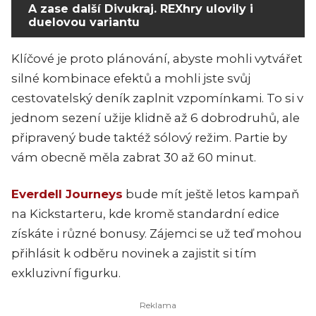
A zase další Divukraj. REXhry ulovily i
duelovou variantu
Klíčové je proto plánování, abyste mohli vytvářet
silné kombinace efektů a mohli jste svůj
cestovatelský deník zaplnit vzpomínkami. To si v
jednom sezení užije klidně až 6 dobrodruhů, ale
připravený bude taktéž sólový režim. Partie by
vám obecně měla zabrat 30 až 60 minut.
Everdell Journeys
bude mít ještě letos kampaň
na Kickstarteru, kde kromě standardní edice
získáte i různé bonusy. Zájemci se už teď mohou
přihlásit k odběru novinek a zajistit si tím
exkluzivní figurku.