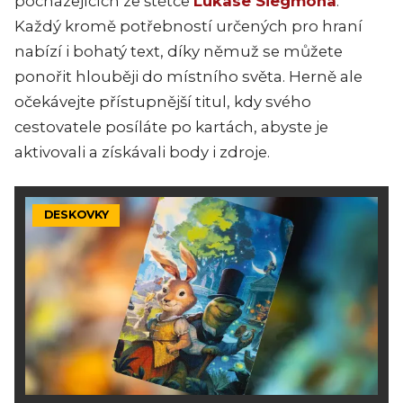
pocházejících ze štětce
Lukase Siegmona
.
Každý kromě potřebností určených pro hraní
nabízí i bohatý text, díky němuž se můžete
ponořit hlouběji do místního světa. Herně ale
očekávejte přístupnější titul, kdy svého
cestovatele posíláte po kartách, abyste je
aktivovali a získávali body i zdroje.
DESKOVKY