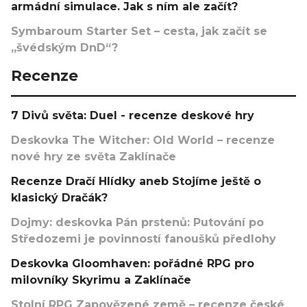
armádní simulace. Jak s ním ale začít?
Symbaroum Starter Set – cesta, jak začít se
„švédským DnD“?
Recenze
7 Divů světa: Duel - recenze deskové hry
Deskovka The Witcher: Old World – recenze
nové hry ze světa Zaklínače
Recenze Dračí Hlídky aneb Stojíme ještě o
klasický Dračák?
Dojmy: deskovka Pán prstenů: Putování po
Středozemi je povinností fanoušků předlohy
Deskovka Gloomhaven: pořádné RPG pro
milovníky Skyrimu a Zaklínače
Stolní RPG Zapovězené země – recenze české