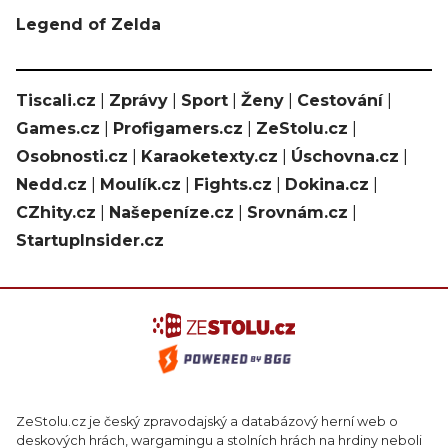
Legend of Zelda
Tiscali.cz
|
Zprávy
|
Sport
|
Ženy
|
Cestování
|
Games.cz
|
Profigamers.cz
|
ZeStolu.cz
|
Osobnosti.cz
|
Karaoketexty.cz
|
Úschovna.cz
|
Nedd.cz
|
Moulík.cz
|
Fights.cz
|
Dokina.cz
|
CZhity.cz
|
Našepeníze.cz
|
Srovnám.cz
|
StartupInsider.cz
ZeStolu.cz je český zpravodajský a databázový herní web o
deskových hrách, wargamingu a stolních hrách na hrdiny neboli