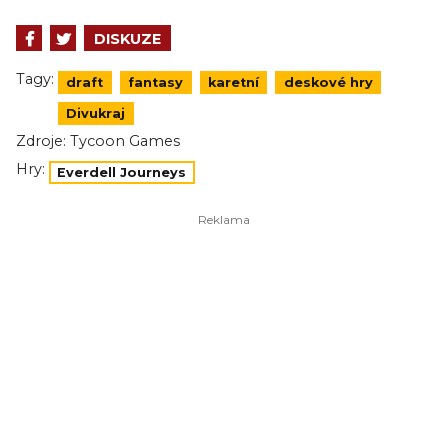
DISKUZE
Tagy:
draft
fantasy
karetní
deskové hry
Divukraj
Zdroje:
Tycoon Games
Hry:
Everdell Journeys