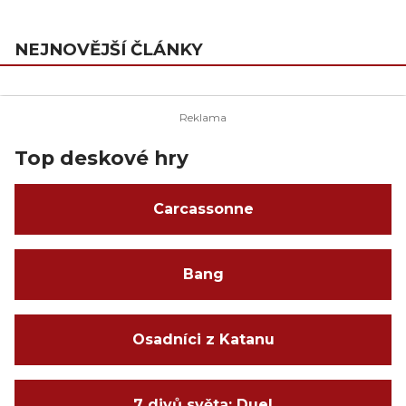
NEJNOVĚJŠÍ ČLÁNKY
Top deskové hry
Carcassonne
Bang
Osadníci z Katanu
7 divů světa: Duel