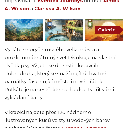
připravované
Everdell Journeys
od dua
James
A. Wilson
a
Clarissa A. Wilson
.
Galerie
Vydáte se pryč z rušného velkoměsta a
prozkoumáte útulný svět Divukraje na vlastní
dvě tlapky. Vžijete se do srsti hlodavčího
dobrodruha, který se snaží najít úchvatné
památky, fascinující města i nové přátele.
Potkáte je na cestě, kterou budou tvořit vámi
vykládané karty.
V krabici najdete přes 120 nádherně
ilustrovaných kusů ve stylu vodových barev,