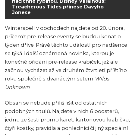
načichne rybinou. Disney Villainous:
Treacherous Tides přinese Davyho
Jonese
Winterspell v obchodech najdete od 20. února,
přičemž pre-release eventy se budou konat o
týden dříve. Právě těchto událostí pro nadšence
se týká i další oznámená novinka, kterou je
konečné přidání pre-release krabiček, jež ale
začnou vycházet až ve druhém čtvrtletí příštího
roku společně s dvanáctým setem
Wilds
Unknown
.
Obsah se nebude příliš lišit od ostatních
podobných titulů. Najdete v nich 6 boosterů,
jednu ze šesti promo karet, kartonovou krabičku,
čtyři kostky, pravidla a pohlednici či jiný speciální