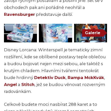
zatopí rychlým postavám a posilní jiné. Set se v
obchodech pak ani pořádně neohřál a
Ravensburger
představuje další.
Galerie
Disney Lorcana: Winterspell je tematicky zimní
rozšíření, kde se oblíbené postavy teple oblečou
a budou bojovat nejen mezi sebou, ale taktéž s
krutým chladem. Hlavními tvářemi tentokrát
bude hrdinný
Detektiv Duck
,
Rampa MckKvák
,
Angel
a
Stitch
, jež se budou věnovat rozverným
radovánkám.
Celkově budete moci nasbírat 288 karet a to