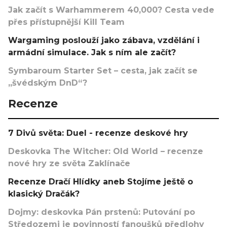
Jak začít s Warhammerem 40,000? Cesta vede
přes přístupnější Kill Team
Wargaming poslouží jako zábava, vzdělání i
armádní simulace. Jak s ním ale začít?
Symbaroum Starter Set – cesta, jak začít se
„švédským DnD“?
Recenze
7 Divů světa: Duel - recenze deskové hry
Deskovka The Witcher: Old World – recenze
nové hry ze světa Zaklínače
Recenze Dračí Hlídky aneb Stojíme ještě o
klasický Dračák?
Dojmy: deskovka Pán prstenů: Putování po
Středozemi je povinností fanoušků předlohy