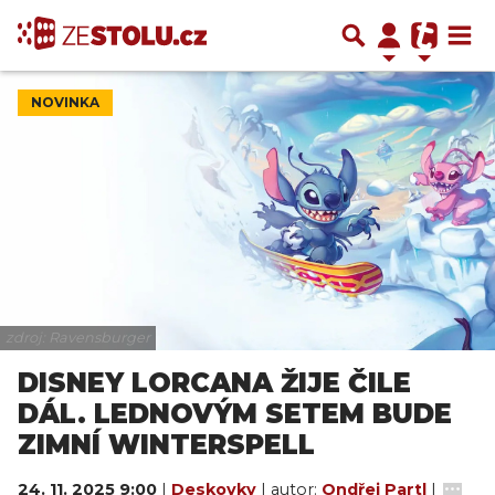
NOVINKA
zdroj: Ravensburger
DISNEY LORCANA ŽIJE ČILE
DÁL. LEDNOVÝM SETEM BUDE
ZIMNÍ WINTERSPELL
24. 11. 2025 9:00
|
Deskovky
| autor:
Ondřej Partl
|