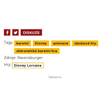
DISKUZE
Tagy:
karetní
Disney
animace
deskové hry
sběratelská karetní hra
Zdroje:
Ravensburger
Hry:
Disney Lorcana