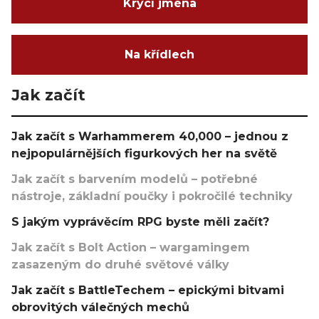
Krycí jména
Na křídlech
Jak začít
Jak začít s Warhammerem 40,000 – jednou z
nejpopulárnějších figurkových her na světě
Jak začít s barvením modelů – potřebné
nástroje, základní poučky i pokročilé techniky
S jakým vyprávěcím RPG byste měli začít?
Jak začít s Bolt Action – wargamingem
zasazeným do druhé světové války
Jak začít s BattleTechem – epickými bitvami
obrovitých válečných mechů