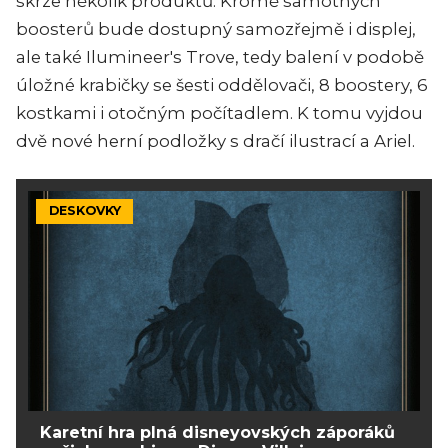
skrze několik produktů. Kromě samotných
boosterů bude dostupný samozřejmě i displej,
ale také Ilumineer's Trove, tedy balení v podobě
úložné krabičky se šesti oddělovači, 8 boostery, 6
kostkami i otočným počítadlem. K tomu vyjdou
dvě nové herní podložky s dračí ilustrací a Ariel.
DESKOVKY
Karetní hra plná disneyovských záporáků