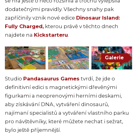
se hra ještě o něco rozšířila a trochu vylepšila
dodatečnými pravidly. Všechny snahy pak
zapříčinily vznik nové edice
Dinosaur Island:
Fully Charged,
kterou právě v těchto dnech
najdete na
Kickstarteru
.
Galerie
Studio
Pandasaurus Games
tvrdí, že jde o
definitivní edici s magnetickými dřevěnými
figurkami a neoprenovými herními deskami,
aby získávání DNA, vytváření dinosaurů,
najímaní specialistů a vytváření vlastního parku
pro návštěvníky, které můžete nechat i sežrat,
bylo ještě příjemnější.