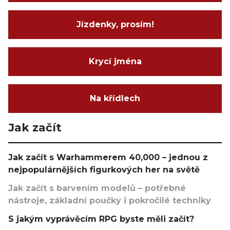
Jízdenky, prosím!
Krycí jména
Na křídlech
Jak začít
Jak začít s Warhammerem 40,000 – jednou z
nejpopulárnějších figurkových her na světě
Jak začít s barvením modelů – potřebné
nástroje, základní poučky i pokročilé techniky
S jakým vyprávěcím RPG byste měli začít?