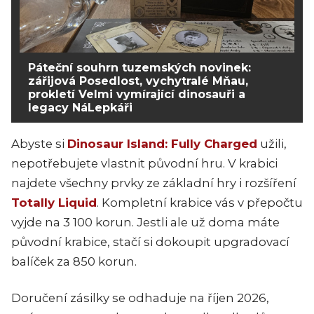
Páteční souhrn tuzemských novinek:
zářijová Posedlost, vychytralé Mňau,
prokletí Velmi vymírající dinosauři a
legacy NáLepkáři
Abyste si
Dinosaur Island: Fully Charged
užili,
nepotřebujete vlastnit původní hru. V krabici
najdete všechny prvky ze základní hry i rozšíření
Totally Liquid
. Kompletní krabice vás v přepočtu
vyjde na 3 100 korun. Jestli ale už doma máte
původní krabice, stačí si dokoupit upgradovací
balíček za 850 korun.
Doručení zásilky se odhaduje na říjen 2026,