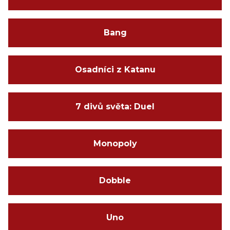
Bang
Osadníci z Katanu
7 divů světa: Duel
Monopoly
Dobble
Uno