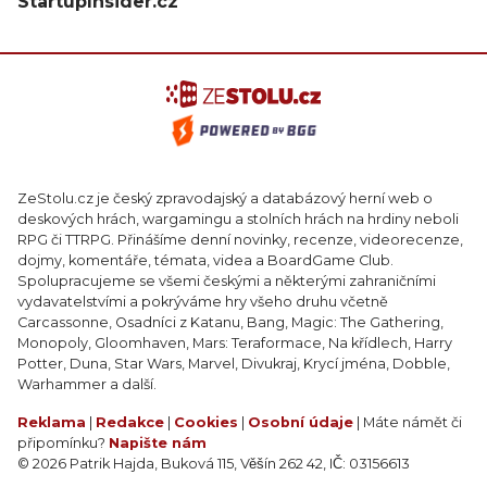
StartupInsider.cz
ZeStolu.cz je český zpravodajský a databázový herní web o
deskových hrách, wargamingu a stolních hrách na hrdiny neboli
RPG či TTRPG. Přinášíme denní novinky, recenze, videorecenze,
dojmy, komentáře, témata, videa a BoardGame Club.
Spolupracujeme se všemi českými a některými zahraničními
vydavatelstvími a pokrýváme hry všeho druhu včetně
Carcassonne, Osadníci z Katanu, Bang, Magic: The Gathering,
Monopoly, Gloomhaven, Mars: Teraformace, Na křídlech, Harry
Potter, Duna, Star Wars, Marvel, Divukraj, Krycí jména, Dobble,
Warhammer a další.
Reklama
|
Redakce
|
Cookies
|
Osobní údaje
| Máte námět či
připomínku?
Napište nám
© 2026 Patrik Hajda, Buková 115, Věšín 262 42, IČ: 03156613