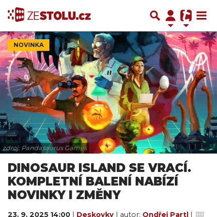
NOVINKA
zdroj: Pandasaurus Games
DINOSAUR ISLAND SE VRACÍ.
KOMPLETNÍ BALENÍ NABÍZÍ
NOVINKY I ZMĚNY
23. 9. 2025 14:00
|
Deskovky
| autor:
Ondřej Partl
|