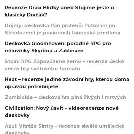
Recenze Dračí Hlídky aneb Stojíme ještě o
klasický Dračák?
Dojmy: deskovka Pán prstenů: Putování po
Středozemi je povinností fanoušků předlohy
Deskovka Gloomhaven: pořádné RPG pro
milovníky Skyrimu a Zaklínače
Stolní RPG Zapovězené země – recenze české
verze hry světového formátu
Heat – recenze jediné závodní hry, kterou doma
opravdu potřebujete
Zombicide – desková hra plná živých i mrtvých
Civilization: Nový úsvit – videorecenze nové
deskovky
Azul: Vitráže Sintry - recenze skvělé umělecké
deskovky