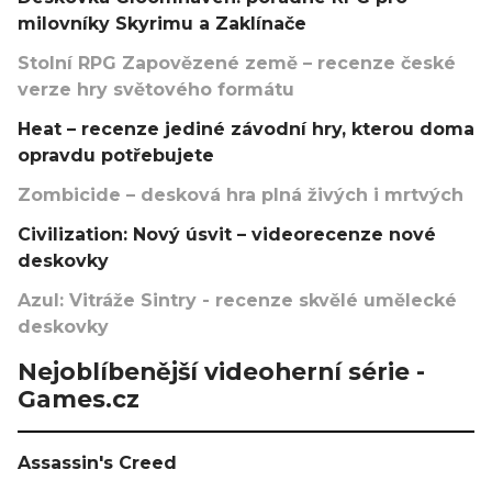
milovníky Skyrimu a Zaklínače
Stolní RPG Zapovězené země – recenze české
verze hry světového formátu
Heat – recenze jediné závodní hry, kterou doma
opravdu potřebujete
Zombicide – desková hra plná živých i mrtvých
Civilization: Nový úsvit – videorecenze nové
deskovky
Azul: Vitráže Sintry - recenze skvělé umělecké
deskovky
Nejoblíbenější videoherní série -
Games.cz
Assassin's Creed