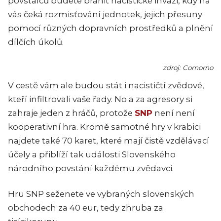
povstalců budete bránit nacistické invazi, kdy na
vás čeká rozmisťování jednotek, jejich přesuny
pomocí různých dopravních prostředků a plnění
dílčích úkolů.
zdroj: Comorno
V cestě vám ale budou stát i nacističtí zvědové,
kteří infiltrovali vaše řady. No a za agresory si
zahraje jeden z hráčů, protože
SNP
není není
kooperativní hra. Kromě samotné hry v krabici
najdete také 70 karet, které mají čistě vzdělávací
účely a přiblíží tak události Slovenského
národního povstání každému zvědavci.
Hru SNP seženete ve vybraných slovenských
obchodech za 40 eur, tedy zhruba za