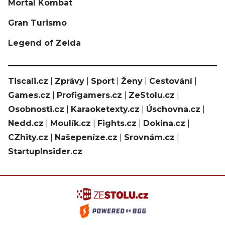
Mortal Kombat
Gran Turismo
Legend of Zelda
Tiscali.cz
|
Zprávy
|
Sport
|
Ženy
|
Cestování
|
Games.cz
|
Profigamers.cz
|
ZeStolu.cz
|
Osobnosti.cz
|
Karaoketexty.cz
|
Úschovna.cz
|
Nedd.cz
|
Moulík.cz
|
Fights.cz
|
Dokina.cz
|
CZhity.cz
|
Našepeníze.cz
|
Srovnám.cz
|
StartupInsider.cz