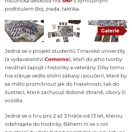
historická desková hra
SNP
s výmluvným
podtitulem Boj, zrada, taktika.
Galerie
Jedná se o projekt studentů Trnavské univerzity
(a vydavatelství
Comorno
), kteří do jeho tvorby
neváhali zapojit i historiky a veterány. Díky tomu
hra slibuje vedle stolní zábavy i poučení, které by
se mělo promítnout jak do hratelnosti, tak do
ilustrací, které zachycují dobové zbraně, úbory či
vozidla.
Jedná se o hru pro 2 až 3 hráče od 13 let, kterou
odehrajete do hodinky. Během ní se v roli