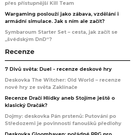
přes přístupnější Kill Team
Wargaming poslouží jako zábava, vzdělání i
armádní simulace. Jak s ním ale začít?
Symbaroum Starter Set – cesta, jak začít se
„švédským DnD“?
Recenze
7 Divů světa: Duel - recenze deskové hry
Deskovka The Witcher: Old World – recenze
nové hry ze světa Zaklínače
Recenze Dračí Hlídky aneb Stojíme ještě o
klasický Dračák?
Dojmy: deskovka Pán prstenů: Putování po
Středozemi je povinností fanoušků předlohy
Deskovka Gloomhaven: pořádné RPG pro