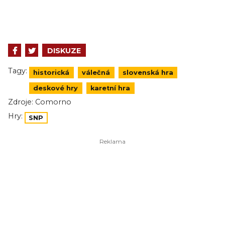
DISKUZE
Tagy:
historická
válečná
slovenská hra
deskové hry
karetní hra
Zdroje:
Comorno
Hry:
SNP