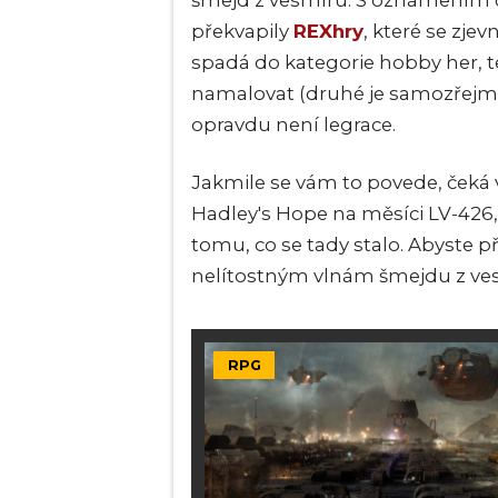
šmejd z vesmíru. S oznámením 
překvapily
REXhry
, které se zjev
spadá do kategorie hobby her, te
namalovat (druhé je samozřejmě 
opravdu není legrace.
Jakmile se vám to povede, čeká 
Hadley's Hope na měsíci LV-426, 
tomu, co se tady stalo. Abyste pře
nelítostným vlnám šmejdu z vesm
RPG