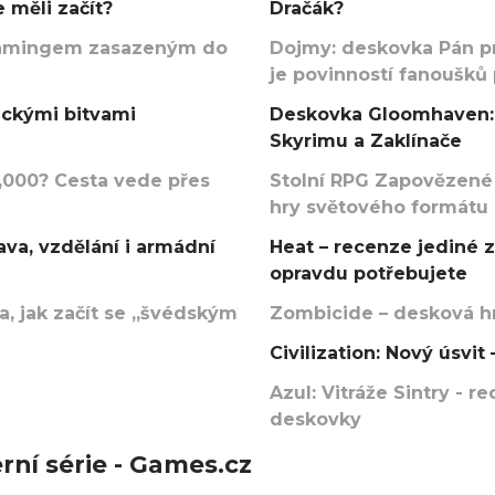
 měli začít?
Dračák?
argamingem zasazeným do
Dojmy: deskovka Pán p
je povinností fanoušků
ickými bitvami
Deskovka Gloomhaven: 
Skyrimu a Zaklínače
000? Cesta vede přes
Stolní RPG Zapovězené
hry světového formátu
va, vzdělání i armádní
Heat – recenze jediné 
opravdu potřebujete
, jak začít se „švédským
Zombicide – desková hr
Civilization: Nový úsvi
Azul: Vitráže Sintry - 
deskovky
rní série - Games.cz