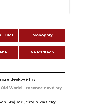
a: Duel
Monopoly
ména
Na křídlech
ecenze deskové hry
 Old World – recenze nové hry
eb Stojíme ještě o klasický