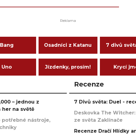
Bang
Osadníci z Katanu
7 divů svět
Uno
Jízdenky, prosím!
Krycí j
Recenze
000 – jednou z
7 Divů světa: Duel - r
 her na světě
Deskovka The Witcher:
 potřebné nástroje,
ze světa Zaklínače
echniky
Recenze Dračí Hlídky an