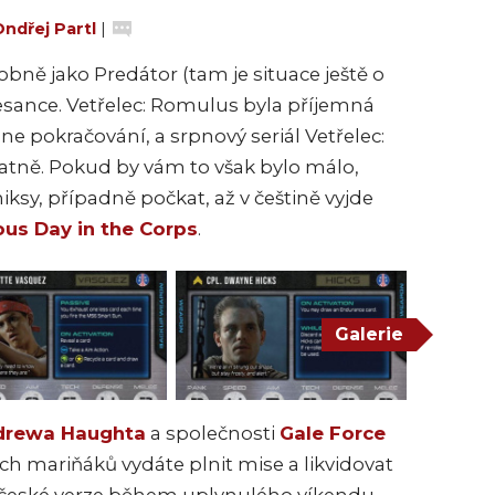
ndřej Partl
|
bně jako Predátor (tam je situace ještě o
esance. Vetřelec: Romulus byla příjemná
e pokračování, a srpnový seriál Vetřelec:
tně. Pokud by vám to však bylo málo,
ksy, případně počkat, až v češtině vyjde
ous Day in the Corps
.
Galerie
drewa Haughta
a společnosti
Gale Force
ích mariňáků vydáte plnit mise a likvidovat