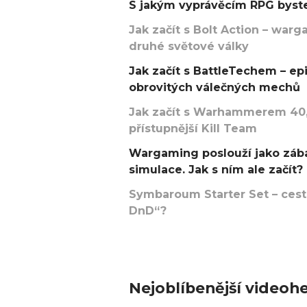
S jakým vyprávěcím RPG byste
Jak začít s Bolt Action – w
druhé světové války
Jak začít s BattleTechem – ep
obrovitých válečných mechů
Jak začít s Warhammerem 40,
přístupnější Kill Team
Wargaming poslouží jako zába
simulace. Jak s ním ale začít?
Symbaroum Starter Set – cesta
DnD“?
Nejoblíbenější videohe