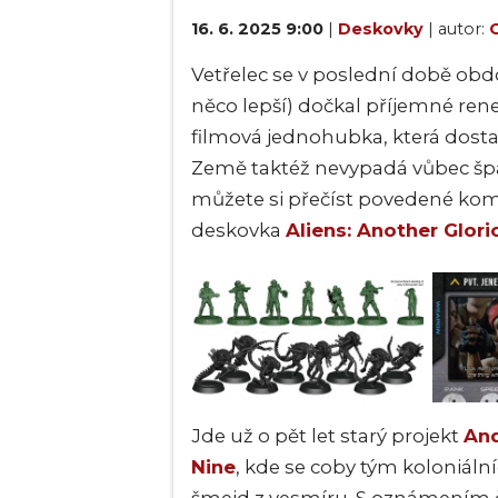
16. 6. 2025 9:00
|
Deskovky
| autor:
O
Vetřelec se v poslední době obdo
něco lepší) dočkal příjemné ren
filmová jednohubka, která dostan
Země taktéž nevypadá vůbec špa
můžete si přečíst povedené komi
deskovka
Aliens: Another Glori
Jde už o pět let starý projekt
An
Nine
, kde se coby tým koloniáln