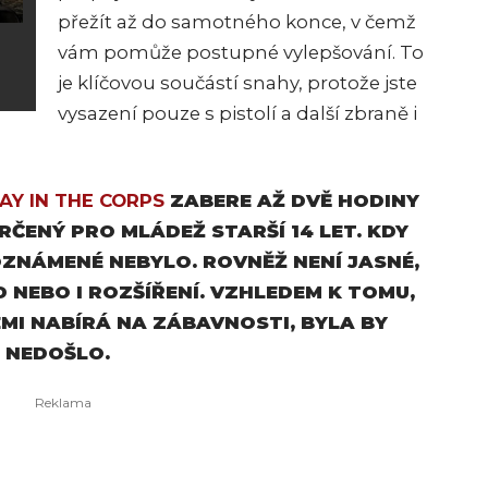
přežít až do samotného konce, v čemž
vám pomůže postupné vylepšování. To
je klíčovou součástí snahy, protože jste
vysazení pouze s pistolí a další zbraně i
AY IN THE CORPS
ZABERE AŽ DVĚ HODINY
URČENÝ PRO MLÁDEŽ STARŠÍ 14 LET. KDY
OZNÁMENÉ NEBYLO. ROVNĚŽ NENÍ JASNÉ,
 NEBO I ROZŠÍŘENÍ. VZHLEDEM K TOMU,
EMI NABÍRÁ NA ZÁBAVNOSTI, BYLA BY
Ě NEDOŠLO.