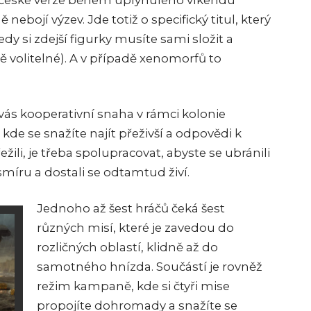
české verze během uplynulého víkendu
ně nebojí výzev. Jde totiž o specifický titul, který
dy si zdejší figurky musíte sami složit a
volitelné). A v případě xenomorfů to
vás kooperativní snaha v rámci kolonie
kde se snažíte najít přeživší a odpovědi k
žili, je třeba spolupracovat, abyste se ubránili
íru a dostali se odtamtud živí.
Jednoho až šest hráčů čeká šest
různých misí, které je zavedou do
rozličných oblastí, klidně až do
samotného hnízda. Součástí je rovněž
režim kampaně, kde si čtyři mise
propojíte dohromady a snažíte se