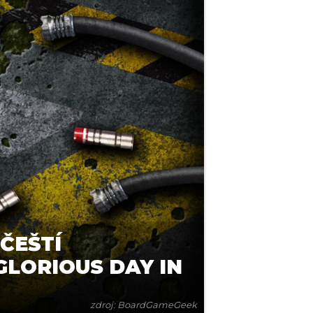
ČEŠTÍ
GLORIOUS DAY IN
zdroj: BoardGameGeek