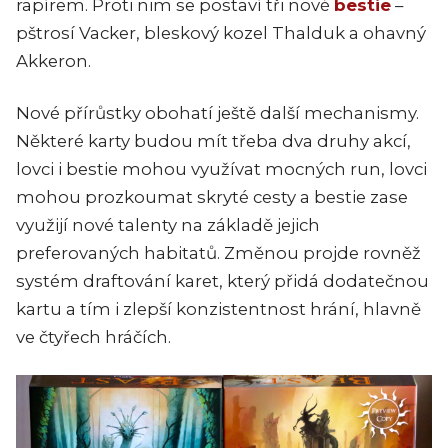
rapírem. Proti nim se postaví tři nové
bestie
–
pštrosí Vacker, bleskový kozel Thalduk a ohavný
Akkeron.
Nové přírůstky obohatí ještě další mechanismy.
Některé karty budou mít třeba dva druhy akcí,
lovci i bestie mohou využívat mocných run, lovci
mohou prozkoumat skryté cesty a bestie zase
využijí nové talenty na základě jejich
preferovaných habitatů. Změnou projde rovněž
systém draftování karet, který přidá dodatečnou
kartu a tím i zlepší konzistentnost hrání, hlavně
ve čtyřech hráčích.