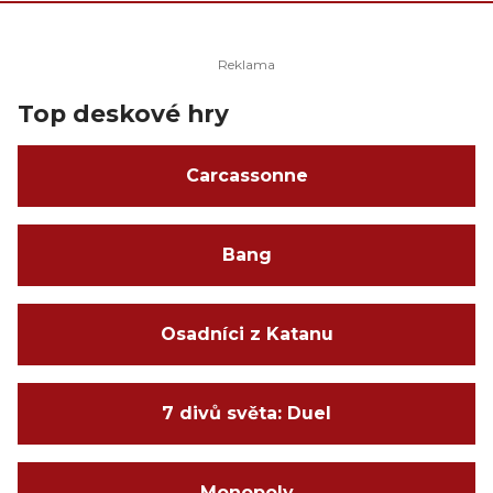
Top deskové hry
Carcassonne
Bang
Osadníci z Katanu
7 divů světa: Duel
Monopoly