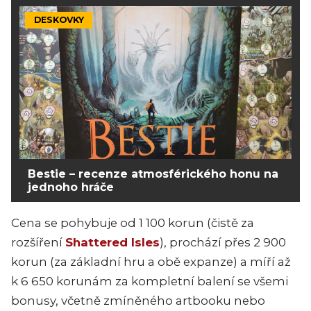
DESKOVKY
Bestie – recenze atmosférického honu na
jednoho hráče
Cena se pohybuje od 1 100 korun (čistě za
rozšíření
Shattered Isles
), prochází přes 2 900
korun (za základní hru a obě expanze) a míří až
k 6 650 korunám za kompletní balení se všemi
bonusy, včetně zmíněného artbooku nebo