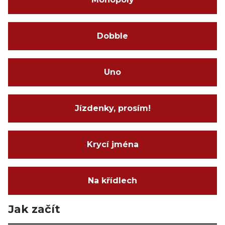
Dobble
Uno
Jízdenky, prosím!
Krycí jména
Na křídlech
Jak začít