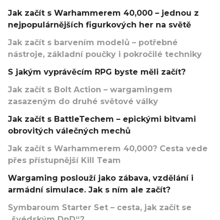
Jak začít s Warhammerem 40,000 – jednou z
nejpopulárnějších figurkových her na světě
Jak začít s barvením modelů – potřebné
nástroje, základní poučky i pokročilé techniky
S jakým vyprávěcím RPG byste měli začít?
Jak začít s Bolt Action – wargamingem
zasazeným do druhé světové války
Jak začít s BattleTechem – epickými bitvami
obrovitých válečných mechů
Jak začít s Warhammerem 40,000? Cesta vede
přes přístupnější Kill Team
Wargaming poslouží jako zábava, vzdělání i
armádní simulace. Jak s ním ale začít?
Symbaroum Starter Set – cesta, jak začít se
„švédským DnD“?