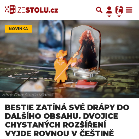
NOVINKA
zdroj: Foto: Studio Midhall
BESTIE ZATÍNÁ SVÉ DRÁPY DO
DALŠÍHO OBSAHU. DVOJICE
CHYSTANÝCH ROZŠÍŘENÍ
VYJDE ROVNOU V ČEŠTINĚ