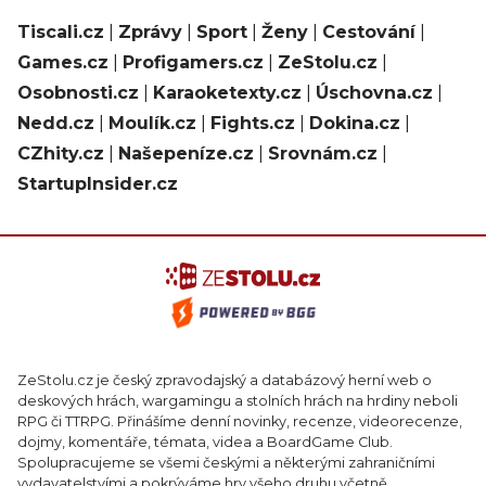
Tiscali.cz
|
Zprávy
|
Sport
|
Ženy
|
Cestování
|
Games.cz
|
Profigamers.cz
|
ZeStolu.cz
|
Osobnosti.cz
|
Karaoketexty.cz
|
Úschovna.cz
|
Nedd.cz
|
Moulík.cz
|
Fights.cz
|
Dokina.cz
|
CZhity.cz
|
Našepeníze.cz
|
Srovnám.cz
|
StartupInsider.cz
ZeStolu.cz je český zpravodajský a databázový herní web o
deskových hrách, wargamingu a stolních hrách na hrdiny neboli
RPG či TTRPG. Přinášíme denní novinky, recenze, videorecenze,
dojmy, komentáře, témata, videa a BoardGame Club.
Spolupracujeme se všemi českými a některými zahraničními
vydavatelstvími a pokrýváme hry všeho druhu včetně