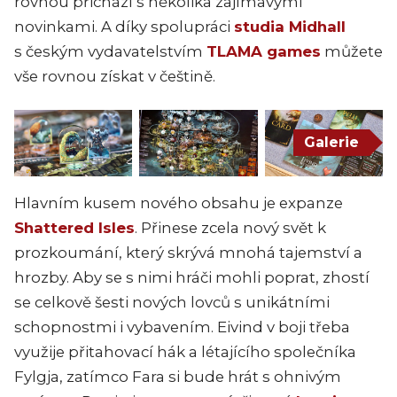
rovnou přichází s několika zajímavými
novinkami. A díky spolupráci
studia Midhall
s českým vydavatelstvím
TLAMA games
můžete
vše rovnou získat v češtině.
Galerie
Hlavním kusem nového obsahu je expanze
Shattered Isles
. Přinese zcela nový svět k
prozkoumání, který skrývá mnohá tajemství a
hrozby. Aby se s nimi hráči mohli poprat, zhostí
se celkově šesti nových lovců s unikátními
schopnostmi i vybavením. Eivind v boji třeba
využije přitahovací hák a létajícího společníka
Fylgja, zatímco Fara si bude hrát s ohnivým