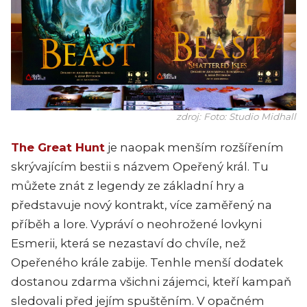
zdroj: Foto: Studio Midhall
The Great Hunt
je naopak menším rozšířením
skrývajícím bestii s názvem Opeřený král. Tu
můžete znát z legendy ze základní hry a
představuje nový kontrakt, více zaměřený na
příběh a lore. Vypráví o neohrožené lovkyni
Esmerii, která se nezastaví do chvíle, než
Opeřeného krále zabije. Tenhle menší dodatek
dostanou zdarma všichni zájemci, kteří kampaň
sledovali před jejím spuštěním. V opačném