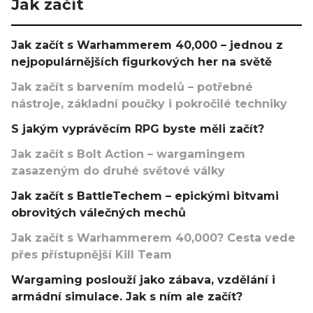
Jak začít
Jak začít s Warhammerem 40,000 – jednou z
nejpopulárnějších figurkových her na světě
Jak začít s barvením modelů – potřebné
nástroje, základní poučky i pokročilé techniky
S jakým vyprávěcím RPG byste měli začít?
Jak začít s Bolt Action – wargamingem
zasazeným do druhé světové války
Jak začít s BattleTechem – epickými bitvami
obrovitých válečných mechů
Jak začít s Warhammerem 40,000? Cesta vede
přes přístupnější Kill Team
Wargaming poslouží jako zábava, vzdělání i
armádní simulace. Jak s ním ale začít?