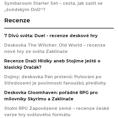
Symbaroum Starter Set – cesta, jak začít se
„švédským DnD“?
Recenze
7 Divů světa: Duel - recenze deskové hry
Deskovka The Witcher: Old World – recenze
nové hry ze světa Zaklínače
Recenze Dračí Hlídky aneb Stojíme ještě o
klasický Dračák?
Dojmy: deskovka Pán prstenů: Putování po
Středozemi je povinností fanoušků předlohy
Deskovka Gloomhaven: pořádné RPG pro
milovníky Skyrimu a Zaklínače
Stolní RPG Zapovězené země – recenze české
verze hry světového formátu