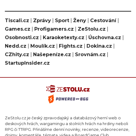
Tiscali.cz
|
Zprávy
|
Sport
|
Ženy
|
Cestování
|
Games.cz
|
Profigamers.cz
|
ZeStolu.cz
|
Osobnosti.cz
|
Karaoketexty.cz
|
Úschovna.cz
|
Nedd.cz
|
Moulík.cz
|
Fights.cz
|
Dokina.cz
|
CZhity.cz
|
Našepeníze.cz
|
Srovnám.cz
|
StartupInsider.cz
ZeStolu.cz je český zpravodajský a databázový herní web o
deskových hrách, wargamingu a stolních hrách na hrdiny neboli
RPG či TTRPG. Přinášíme denní novinky, recenze, videorecenze,
dojmy, komentáře, témata, videa a BoardGame Club.