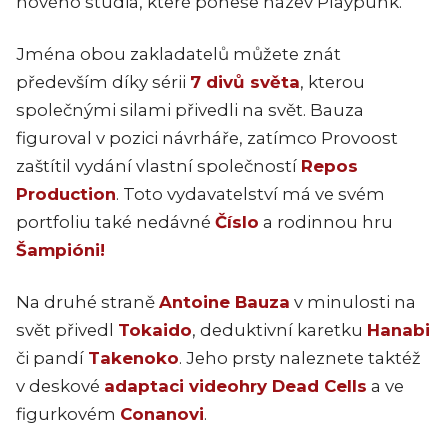
nového studia, které ponese název Playpunk.
Jména obou zakladatelů můžete znát
především díky sérii
7 divů světa
, kterou
společnými silami přivedli na svět. Bauza
figuroval v pozici návrháře, zatímco Provoost
zaštítil vydání vlastní společností
Repos
Production
. Toto vydavatelství má ve svém
portfoliu také nedávné
Číslo
a rodinnou hru
Šampióni!
Na druhé straně
Antoine Bauza
v minulosti na
svět přivedl
Tokaido
, deduktivní karetku
Hanabi
či pandí
Takenoko
. Jeho prsty naleznete taktéž
v deskové
adaptaci videohry Dead Cells
a ve
figurkovém
Conanovi
.