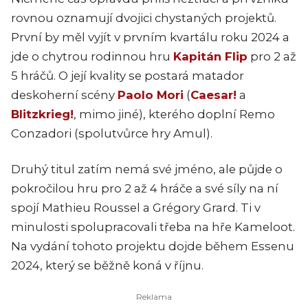
rovnou oznamují dvojici chystaných projektů.
První by měl vyjít v prvním kvartálu roku 2024 a
jde o chytrou rodinnou hru
Kapitán Flip
pro 2 až
5 hráčů. O její kvality se postará matador
deskoherní scény
Paolo Mori
(
Caesar!
a
Blitzkrieg!
, mimo jiné), kterého doplní Remo
Conzadori (spolutvůrce hry Amul).
Druhý titul zatím nemá své jméno, ale půjde o
pokročilou hru pro 2 až 4 hráče a své síly na ní
spojí Mathieu Roussel a Grégory Grard. Ti v
minulosti spolupracovali třeba na hře Kameloot.
Na vydání tohoto projektu dojde během Essenu
2024, který se běžně koná v říjnu.