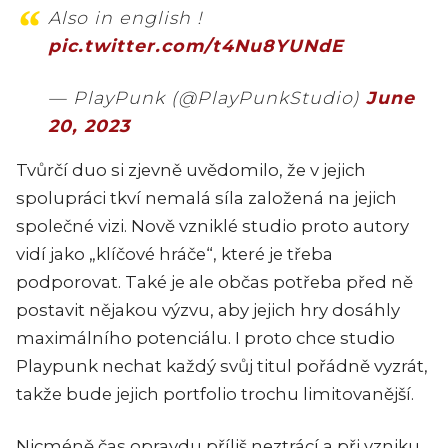
Also in english !
pic.twitter.com/t4Nu8YUNdE
— PlayPunk (@PlayPunkStudio)
June
20, 2023
Tvůrčí duo si zjevně uvědomilo, že v jejich
spolupráci tkví nemalá síla založená na jejich
společné vizi. Nově vzniklé studio proto autory
vidí jako „klíčové hráče“, které je třeba
podporovat. Také je ale občas potřeba před ně
postavit nějakou výzvu, aby jejich hry dosáhly
maximálního potenciálu. I proto chce studio
Playpunk nechat každý svůj titul pořádně vyzrát,
takže bude jejich portfolio trochu limitovanější.
Nicméně čas opravdu příliš neztrácí a při vzniku