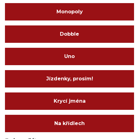
Monopoly
Dobble
Uno
Jízdenky, prosím!
Krycí jména
Na křídlech