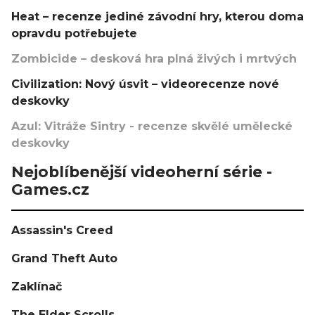
Heat – recenze jediné závodní hry, kterou doma
opravdu potřebujete
Zombicide – desková hra plná živých i mrtvých
Civilization: Nový úsvit – videorecenze nové
deskovky
Azul: Vitráže Sintry - recenze skvělé umělecké
deskovky
Nejoblíbenější videoherní série -
Games.cz
Assassin's Creed
Grand Theft Auto
Zaklínač
The Elder Scrolls