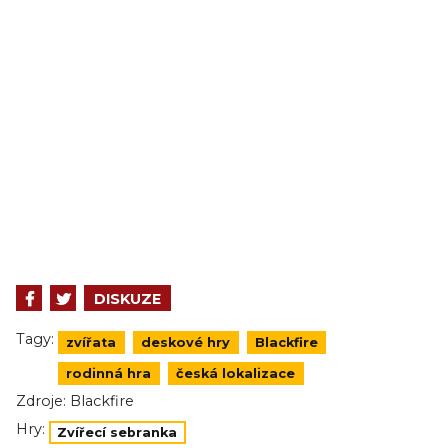
DISKUZE
Tagy:
zvířata
deskové hry
Blackfire
rodinná hra
česká lokalizace
Zdroje:
Blackfire
Hry:
Zvířecí sebranka