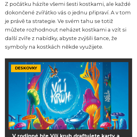
Z počátku házíte všemi šesti kostkami, ale každé
dokončené zvířátko vás o jednu připraví. A v tom
je právě ta strategie. Ve svém tahu se totiž
můžete rozhodnout neházet kostkami a vzít si
další zvíře z nabídky, abyste zvýšili šance, že
symboly na kostkách někde využijete.
DESKOVKY
V rodinné hře Vílí kruh draftujete karty a