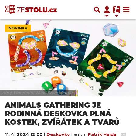
NOVINKA
zdroj: Wonderful World Board Games
ANIMALS GATHERING JE
RODINNÁ DESKOVKA PLNÁ
KOSTEK, ZVÍŘÁTEK A TVARŮ
11. 4. 2024 12:00
|
Deskovky
| autor:
Patrik Hajda
|