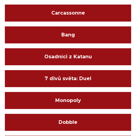
Carcassonne
Bang
Osadníci z Katanu
7 divů světa: Duel
Monopoly
Dobble