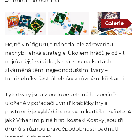
40 minut od osmi let.
Galerie
Hojně v ní figuruje náhoda, ale zároveň tu
nechybí lehká strategie. Úkolem hráčů je oživit
nejrůznější zvířátka, která jsou na kartách
ztvárněná těmi nejjednoduššími tvary –
trojúhelníky, šestiúhelníky a různými křivkami.
Tyto tvary jsou v podobě žetonů bezpečně
uložené v pořadači uvnitř krabičky hry a
postupně je vykládáte na svou kartičku zvířete. A
jak? Vrháním plné hrsti kostek! Kostky jsou tří
druhů s různou pravděpodobností padnutí