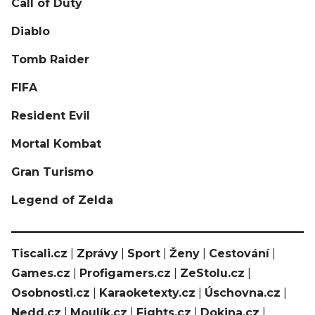
Call of Duty
Diablo
Tomb Raider
FIFA
Resident Evil
Mortal Kombat
Gran Turismo
Legend of Zelda
Tiscali.cz
|
Zprávy
|
Sport
|
Ženy
|
Cestování
|
Games.cz
|
Profigamers.cz
|
ZeStolu.cz
|
Osobnosti.cz
|
Karaoketexty.cz
|
Úschovna.cz
|
Nedd.cz
|
Moulík.cz
|
Fights.cz
|
Dokina.cz
|