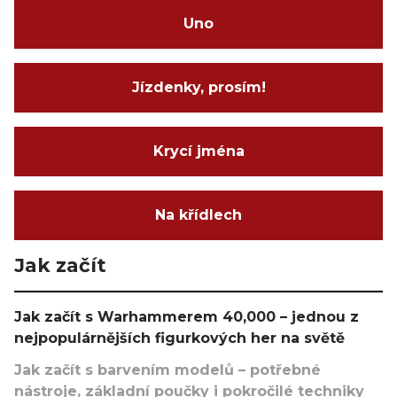
Uno
Jízdenky, prosím!
Krycí jména
Na křídlech
Jak začít
Jak začít s Warhammerem 40,000 – jednou z
nejpopulárnějších figurkových her na světě
Jak začít s barvením modelů – potřebné
nástroje, základní poučky i pokročilé techniky