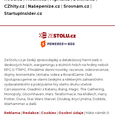
CZhity.cz
|
Našepeníze.cz
|
Srovnám.cz
|
StartupInsider.cz
ZeStolu.cz je český zpravodajský a databázový herní web o
deskových hrách, wargamingu a stolních hrách na hrdiny neboli
RPG či TTRPG. Přinášíme denní novinky, recenze, videorecenze,
dojmy, komentáře, témata, videa a BoardGame Club.
Spolupracujeme se všemi českými a některými zahraničními
vydavatelstvími a pokrýváme hry všeho druhu včetně
Carcassonne, Osadníci z Katanu, Bang, Magic: The Gathering,
Monopoly, Gloomhaven, Mars: Teraformace, Na křídlech, Harry
Potter, Duna, Star Wars, Marvel, Divukraj, Krycí jména, Dobble,
Warhammer a další.
Reklama
|
Redakce
|
Cookies
|
Osobní údaje
| Máte námět či