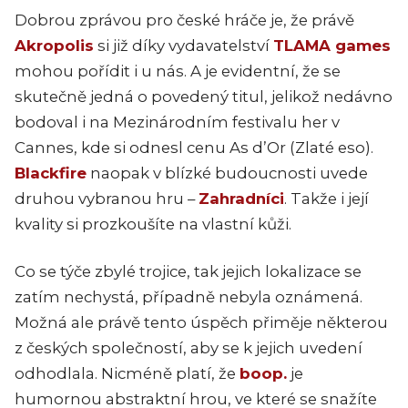
Dobrou zprávou pro české hráče je, že právě
Akropolis
si již díky vydavatelství
TLAMA games
mohou pořídit i u nás. A je evidentní, že se
skutečně jedná o povedený titul, jelikož nedávno
bodoval i na Mezinárodním festivalu her v
Cannes, kde si odnesl cenu As d’Or (Zlaté eso).
Blackfire
naopak v blízké budoucnosti uvede
druhou vybranou hru –
Zahradníci
. Takže i její
kvality si prozkoušíte na vlastní kůži.
Co se týče zbylé trojice, tak jejich lokalizace se
zatím nechystá, případně nebyla oznámená.
Možná ale právě tento úspěch přiměje některou
z českých společností, aby se k jejich uvedení
odhodlala. Nicméně platí, že
boop.
je
humornou abstraktní hrou, ve které se snažíte