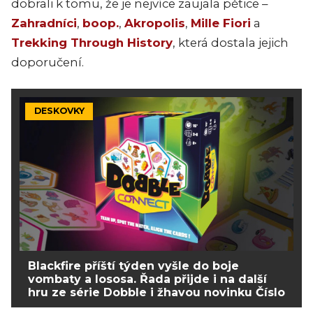
dobrali k tomu, že je nejvíce zaujala pětice –
Zahradníci
,
boop.
,
Akropolis
,
Mille Fiori
a
Trekking Through History
, která dostala jejich
doporučení.
DESKOVKY
Blackfire příští týden vyšle do boje
vombaty a lososa. Řada přijde i na další
hru ze série Dobble i žhavou novinku Číslo