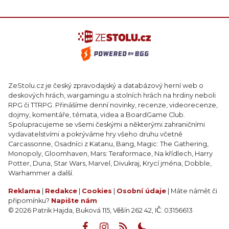
ZeStolu.cz je český zpravodajský a databázový herní web o
deskových hrách, wargamingu a stolních hrách na hrdiny neboli
RPG či TTRPG. Přinášíme denní novinky, recenze, videorecenze,
dojmy, komentáře, témata, videa a BoardGame Club.
Spolupracujeme se všemi českými a některými zahraničními
vydavatelstvími a pokrýváme hry všeho druhu včetně
Carcassonne, Osadníci z Katanu, Bang, Magic: The Gathering,
Monopoly, Gloomhaven, Mars: Teraformace, Na křídlech, Harry
Potter, Duna, Star Wars, Marvel, Divukraj, Krycí jména, Dobble,
Warhammer a další.
Reklama
|
Redakce
|
Cookies
|
Osobní údaje
| Máte námět či
připomínku?
Napište nám
© 2026 Patrik Hajda, Buková 115, Věšín 262 42, IČ: 03156613