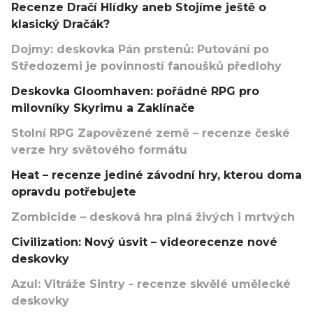
Recenze Dračí Hlídky aneb Stojíme ještě o
klasický Dračák?
Dojmy: deskovka Pán prstenů: Putování po
Středozemi je povinností fanoušků předlohy
Deskovka Gloomhaven: pořádné RPG pro
milovníky Skyrimu a Zaklínače
Stolní RPG Zapovězené země – recenze české
verze hry světového formátu
Heat – recenze jediné závodní hry, kterou doma
opravdu potřebujete
Zombicide – desková hra plná živých i mrtvých
Civilization: Nový úsvit – videorecenze nové
deskovky
Azul: Vitráže Sintry - recenze skvělé umělecké
deskovky