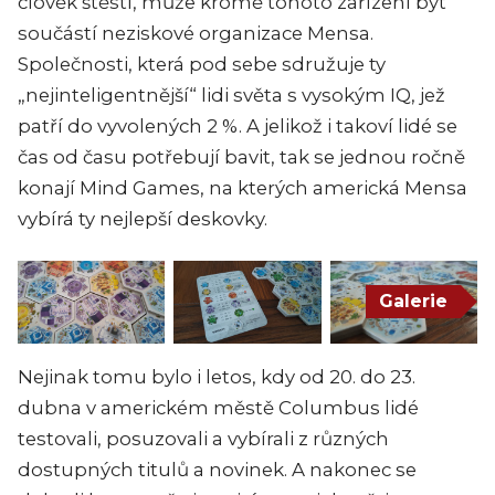
člověk štěstí, může kromě tohoto zařízení být
součástí neziskové organizace Mensa.
Společnosti, která pod sebe sdružuje ty
„nejinteligentnější“ lidi světa s vysokým IQ, jež
patří do vyvolených 2 %. A jelikož i takoví lidé se
čas od času potřebují bavit, tak se jednou ročně
konají Mind Games, na kterých americká Mensa
vybírá ty nejlepší deskovky.
Galerie
Nejinak tomu bylo i letos, kdy od 20. do 23.
dubna v americkém městě Columbus lidé
testovali, posuzovali a vybírali z různých
dostupných titulů a novinek. A nakonec se