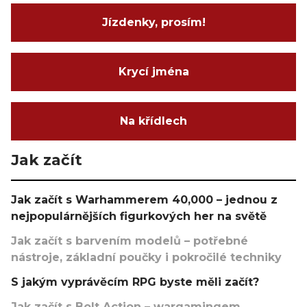
Jízdenky, prosím!
Krycí jména
Na křídlech
Jak začít
Jak začít s Warhammerem 40,000 – jednou z
nejpopulárnějších figurkových her na světě
Jak začít s barvením modelů – potřebné
nástroje, základní poučky i pokročilé techniky
S jakým vyprávěcím RPG byste měli začít?
Jak začít s Bolt Action – wargamingem