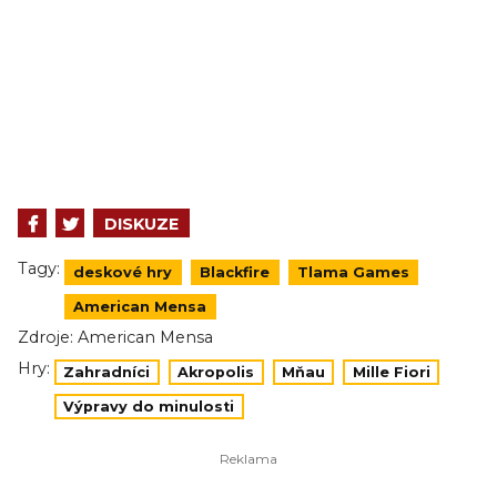
DISKUZE
Tagy:
deskové hry
Blackfire
Tlama Games
American Mensa
Zdroje:
American Mensa
Hry:
Zahradníci
Akropolis
Mňau
Mille Fiori
Výpravy do minulosti