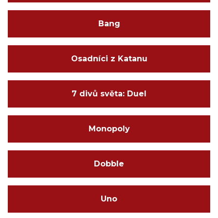
Bang
Osadníci z Katanu
7 divů světa: Duel
Monopoly
Dobble
Uno