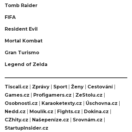
Tomb Raider
FIFA
Resident Evil
Mortal Kombat
Gran Turismo
Legend of Zelda
Tiscali.cz
|
Zprávy
|
Sport
|
Ženy
|
Cestování
|
Games.cz
|
Profigamers.cz
|
ZeStolu.cz
|
Osobnosti.cz
|
Karaoketexty.cz
|
Úschovna.cz
|
Nedd.cz
|
Moulík.cz
|
Fights.cz
|
Dokina.cz
|
CZhity.cz
|
Našepeníze.cz
|
Srovnám.cz
|
StartupInsider.cz