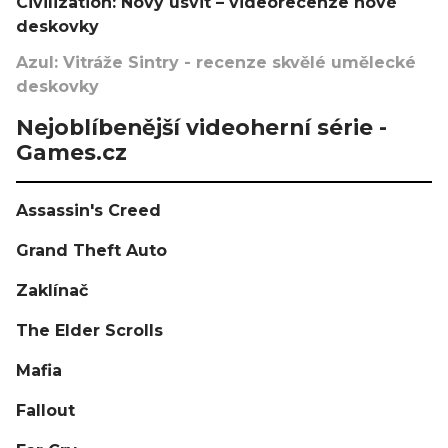
Civilization: Nový úsvit – videorecenze nové
deskovky
Azul: Vitráže Sintry - recenze skvělé umělecké
deskovky
Nejoblíbenější videoherní série -
Games.cz
Assassin's Creed
Grand Theft Auto
Zaklínač
The Elder Scrolls
Mafia
Fallout