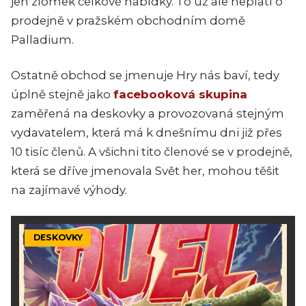
jen zlomek celkové nabídky. To už ale neplatí o
prodejně v pražském obchodním domě
Palladium.
Ostatně obchod se jmenuje Hry nás baví, tedy
úplně stejně jako
facebooková skupina
zaměřená na deskovky a provozovaná stejným
vydavatelem, která má k dnešnímu dni již přes
10 tisíc členů. A všichni tito členové se v prodejně,
která se dříve jmenovala Svět her, mohou těšit
na zajímavé výhody.
DESKOVKY