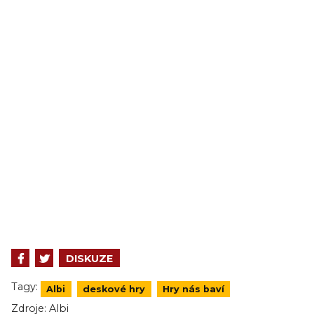
DISKUZE
Tagy:
Albi
deskové hry
Hry nás baví
Zdroje:
Albi