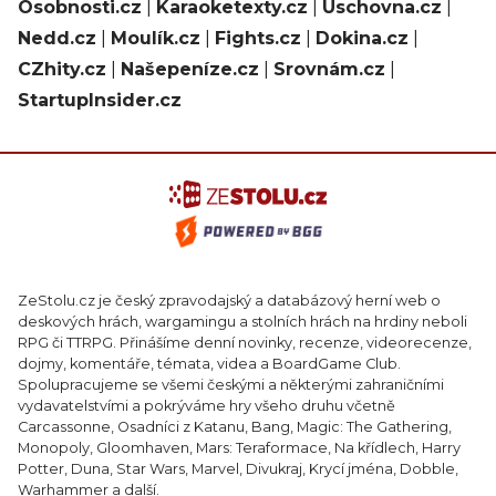
Osobnosti.cz
|
Karaoketexty.cz
|
Úschovna.cz
|
Nedd.cz
|
Moulík.cz
|
Fights.cz
|
Dokina.cz
|
CZhity.cz
|
Našepeníze.cz
|
Srovnám.cz
|
StartupInsider.cz
ZeStolu.cz je český zpravodajský a databázový herní web o
deskových hrách, wargamingu a stolních hrách na hrdiny neboli
RPG či TTRPG. Přinášíme denní novinky, recenze, videorecenze,
dojmy, komentáře, témata, videa a BoardGame Club.
Spolupracujeme se všemi českými a některými zahraničními
vydavatelstvími a pokrýváme hry všeho druhu včetně
Carcassonne, Osadníci z Katanu, Bang, Magic: The Gathering,
Monopoly, Gloomhaven, Mars: Teraformace, Na křídlech, Harry
Potter, Duna, Star Wars, Marvel, Divukraj, Krycí jména, Dobble,
Warhammer a další.