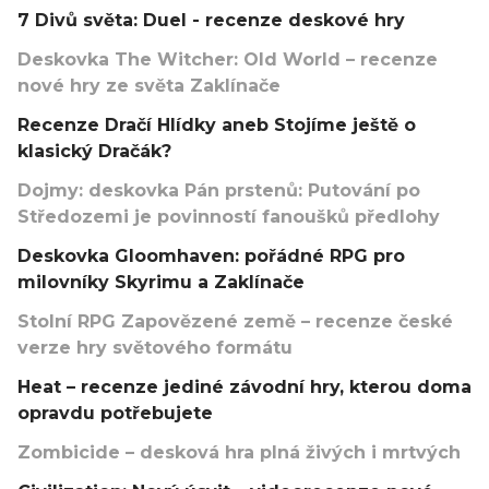
7 Divů světa: Duel - recenze deskové hry
Deskovka The Witcher: Old World – recenze
nové hry ze světa Zaklínače
Recenze Dračí Hlídky aneb Stojíme ještě o
klasický Dračák?
Dojmy: deskovka Pán prstenů: Putování po
Středozemi je povinností fanoušků předlohy
Deskovka Gloomhaven: pořádné RPG pro
milovníky Skyrimu a Zaklínače
Stolní RPG Zapovězené země – recenze české
verze hry světového formátu
Heat – recenze jediné závodní hry, kterou doma
opravdu potřebujete
Zombicide – desková hra plná živých i mrtvých