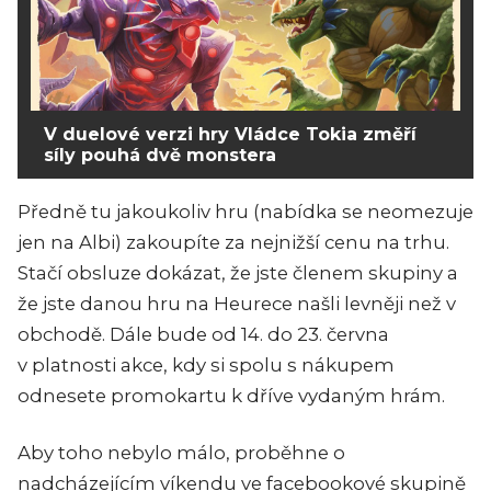
V duelové verzi hry Vládce Tokia změří
síly pouhá dvě monstera
Předně tu jakoukoliv hru (nabídka se neomezuje
jen na Albi) zakoupíte za nejnižší cenu na trhu.
Stačí obsluze dokázat, že jste členem skupiny a
že jste danou hru na Heurece našli levněji než v
obchodě. Dále bude od 14. do 23. června
v platnosti akce, kdy si spolu s nákupem
odnesete promokartu k dříve vydaným hrám.
Aby toho nebylo málo, proběhne o
nadcházejícím víkendu ve facebookové skupině