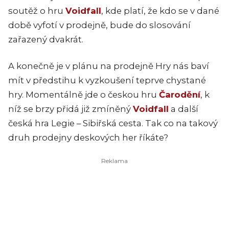
soutěž o hru
Voidfall
, kde platí, že kdo se v dané
době vyfotí v prodejně, bude do slosování
zařazený dvakrát.
A konečně je v plánu na prodejně Hry nás baví
mít v předstihu k vyzkoušení teprve chystané
hry. Momentálně jde o českou hru
Čarodění
, k
níž se brzy přidá již zmíněný
Voidfall
a další
česká hra Legie – Sibiřská cesta. Tak co na takový
druh prodejny deskových her říkáte?