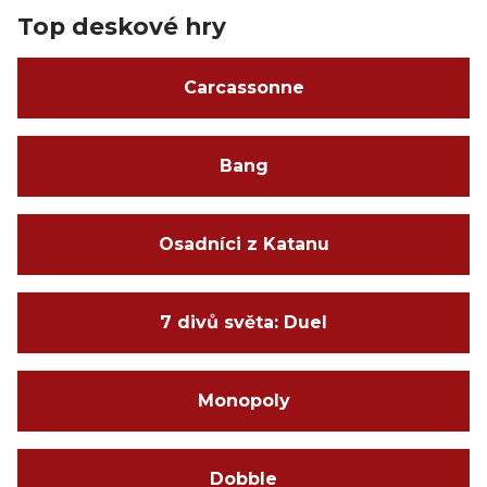
Top deskové hry
Carcassonne
Bang
Osadníci z Katanu
7 divů světa: Duel
Monopoly
Dobble